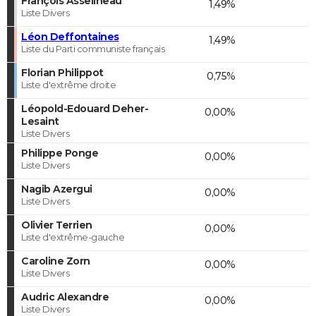
François Asselineau
1,49%
Liste Divers
Léon Deffontaines
1,49%
Liste du Parti communiste français
Florian Philippot
0,75%
Liste d'extrême droite
Léopold-Edouard Deher-
0,00%
Lesaint
Liste Divers
Philippe Ponge
0,00%
Liste Divers
Nagib Azergui
0,00%
Liste Divers
Olivier Terrien
0,00%
Liste d'extrême-gauche
Caroline Zorn
0,00%
Liste Divers
Audric Alexandre
0,00%
Liste Divers