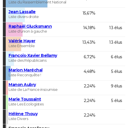
Liste du Rassemblement National
Jean Lassalle
15,67%
Liste divers droite
Raphaël Glucksmann
14,18%
13 élus
Liste d'union à gauche
Valérie Hayer
13,43%
13 élus
Liste Ensemble
François-Xavier Bellamy
6,72%
6 élus
Liste des Républicains
Marion Maréchal
4,48%
5 élus
Liste Reconquête !
Manon Aubry
2,24%
9 élus
Liste de La France insoumise
Marie Toussaint
2,24%
5 élus
Liste Les Ecologistes
Hélène Thouy
2,24%
Liste Divers