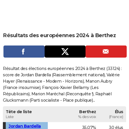
City break
Voyage de noces
Climat
Destinations
Voyage nature
Forum
+
PHOTO
GUIDES D'ACHAT
BONS PLANS
Résultats des européennes 2024 à Berthez
CARTE DE VOEUX
Carte Bonne année
Carte Pâques
Carte de Noël
Carte Saint-Valentin
Carte d'anniversaire
DICTIONNAIRE
Biographies
Expressions
Dictionnaire
Citations
Proverbes
PROGRAMME TV
Résultat des élections européennes 2024 à Berthez (33124) :
score de Jordan Bardella (Rassemblement national), Valérie
COPAINS D'AVANT
Hayer (Renaissance - Modem - Horizons), Manon Aubry
(France insoumise), François-Xavier Bellamy (Les
Se connecter
Collèges
Universités
Service militaire
S'inscrire
Lycées
Primaires
Entreprises
Avis de recherche
AVIS DE DÉCÈS
Républicains), Marion Maréchal (Reconquête !), Raphaël
Glucksmann (Parti socialiste - Place publique)...
FORUM
Lifestyle
Sport
Television
Cinema
Bricolage
Culture
Auto
Voyage
Tête de liste
Berthez
Élus
Liste
% des voix
(France)
Jordan Bardella
35,07%
30 élus