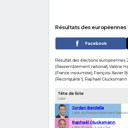
Résultats des européennes 
Facebook
Résultat des élections européennes 2
(Rassemblement national), Valérie H
(France insoumise), François-Xavier 
(Reconquête !), Raphaël Glucksmann (Pa
Tête de liste
Liste
Jordan Bardella
Liste du Rassemblement Nationa
Raphaël Glucksmann
Liste d'union à gauche