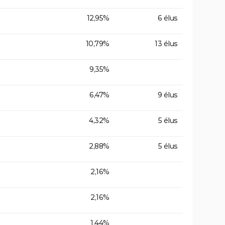
12,95%
6 élus
10,79%
13 élus
9,35%
6,47%
9 élus
4,32%
5 élus
2,88%
5 élus
2,16%
2,16%
1,44%