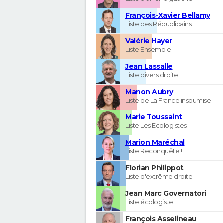
François-Xavier Bellamy
Liste des Républicains
Valérie Hayer
Liste Ensemble
Jean Lassalle
Liste divers droite
Manon Aubry
Liste de La France insoumise
Marie Toussaint
Liste Les Ecologistes
Marion Maréchal
Liste Reconquête !
Florian Philippot
Liste d'extrême droite
Jean Marc Governatori
Liste écologiste
François Asselineau