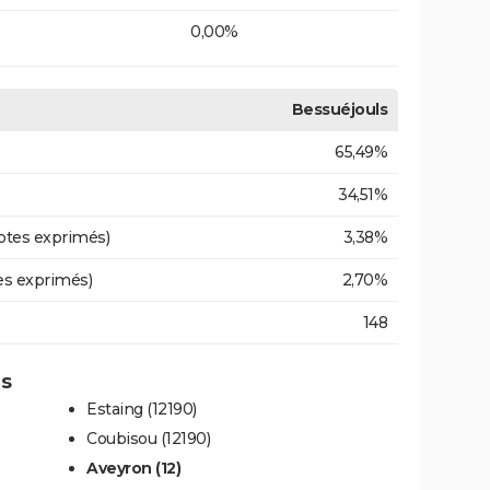
0,00%
Bessuéjouls
65,49%
34,51%
otes exprimés)
3,38%
es exprimés)
2,70%
148
ls
Estaing (12190)
Coubisou (12190)
Aveyron (12)