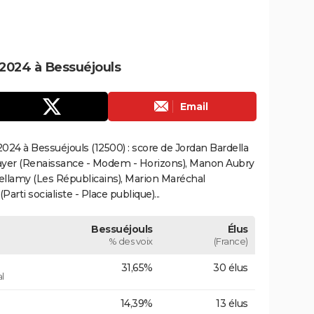
2024 à Bessuéjouls
Email
024 à Bessuéjouls (12500) : score de Jordan Bardella
ayer (Renaissance - Modem - Horizons), Manon Aubry
Bellamy (Les Républicains), Marion Maréchal
rti socialiste - Place publique)...
Bessuéjouls
Élus
% des voix
(France)
31,65%
30 élus
l
14,39%
13 élus