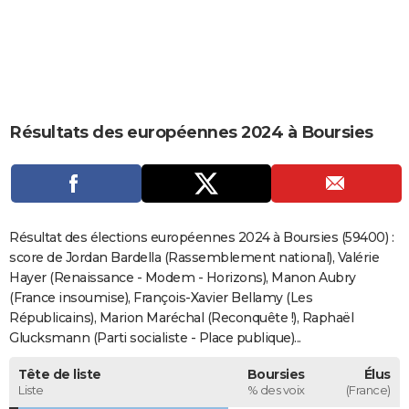
City break
Voyage de noces
Climat
Destinations
Voyage nature
Forum
+
PHOTO
GUIDES D'ACHAT
BONS PLANS
Résultats des européennes 2024 à Boursies
CARTE DE VOEUX
Carte Bonne année
Carte Pâques
Carte de Noël
Carte Saint-Valentin
Carte d'anniversaire
DICTIONNAIRE
Biographies
Expressions
Dictionnaire
Citations
Proverbes
PROGRAMME TV
Résultat des élections européennes 2024 à Boursies (59400) :
COPAINS D'AVANT
score de Jordan Bardella (Rassemblement national), Valérie
Hayer (Renaissance - Modem - Horizons), Manon Aubry
Se connecter
Collèges
Universités
Service militaire
S'inscrire
Lycées
Primaires
Entreprises
Avis de recherche
AVIS DE DÉCÈS
(France insoumise), François-Xavier Bellamy (Les
Républicains), Marion Maréchal (Reconquête !), Raphaël
FORUM
Glucksmann (Parti socialiste - Place publique)...
Lifestyle
Sport
Television
Cinema
Bricolage
Culture
Auto
Voyage
Tête de liste
Boursies
Élus
Liste
% des voix
(France)