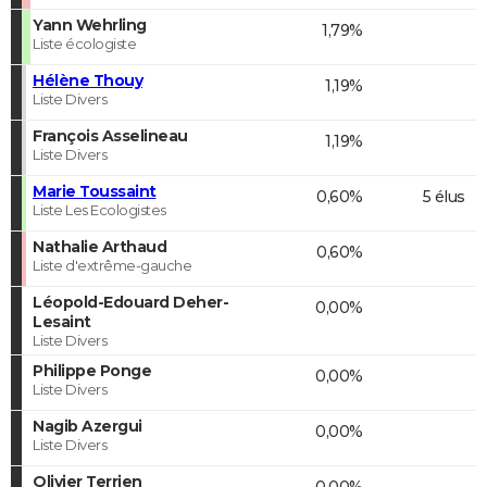
Yann Wehrling
1,79%
Liste écologiste
Hélène Thouy
1,19%
Liste Divers
François Asselineau
1,19%
Liste Divers
Marie Toussaint
0,60%
5 élus
Liste Les Ecologistes
Nathalie Arthaud
0,60%
Liste d'extrême-gauche
Léopold-Edouard Deher-
0,00%
Lesaint
Liste Divers
Philippe Ponge
0,00%
Liste Divers
Nagib Azergui
0,00%
Liste Divers
Olivier Terrien
0,00%