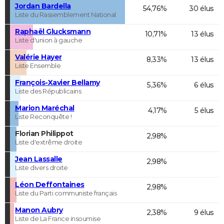
Jordan Bardella
54,76%
30 élus
Liste du Rassemblement National
Raphaël Glucksmann
10,71%
13 élus
Liste d'union à gauche
Valérie Hayer
8,33%
13 élus
Liste Ensemble
François-Xavier Bellamy
5,36%
6 élus
Liste des Républicains
Marion Maréchal
4,17%
5 élus
Liste Reconquête !
Florian Philippot
2,98%
Liste d'extrême droite
Jean Lassalle
2,98%
Liste divers droite
Léon Deffontaines
2,98%
Liste du Parti communiste français
Manon Aubry
2,38%
9 élus
Liste de La France insoumise