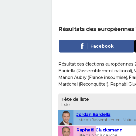
Résultats des européennes 
Facebook
Résultat des élections européennes 2
Bardella (Rassemblement national), V
Manon Aubry (France insoumise), Fran
Maréchal (Reconquête !), Raphaël Gluck
Tête de liste
Liste
Jordan Bardella
Liste du Rassemblement Nationa
Raphaël Glucksmann
Liste d'union à gauche