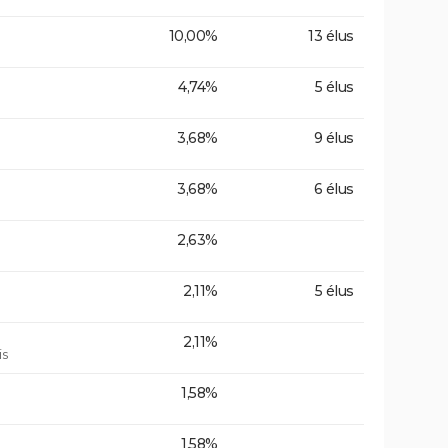
10,00%
13 élus
4,74%
5 élus
3,68%
9 élus
3,68%
6 élus
2,63%
2,11%
5 élus
2,11%
is
1,58%
1,58%