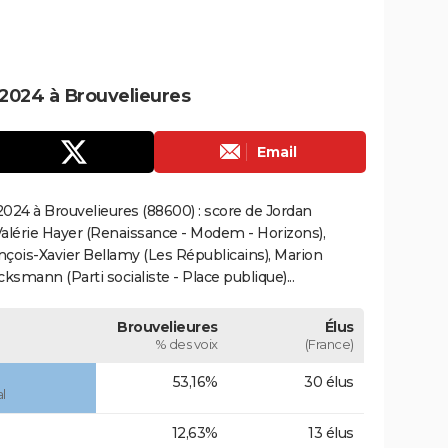
2024 à Brouvelieures
Email
024 à Brouvelieures (88600) : score de Jordan
alérie Hayer (Renaissance - Modem - Horizons),
çois-Xavier Bellamy (Les Républicains), Marion
smann (Parti socialiste - Place publique)...
Brouvelieures
Élus
% des voix
(France)
53,16%
30 élus
l
12,63%
13 élus