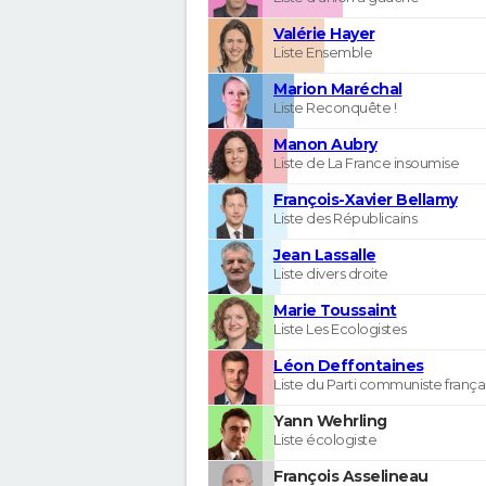
Valérie Hayer
Liste Ensemble
Marion Maréchal
Liste Reconquête !
Manon Aubry
Liste de La France insoumise
François-Xavier Bellamy
Liste des Républicains
Jean Lassalle
Liste divers droite
Marie Toussaint
Liste Les Ecologistes
Léon Deffontaines
Liste du Parti communiste frança
Yann Wehrling
Liste écologiste
François Asselineau