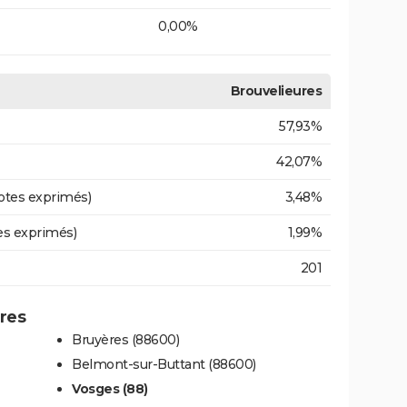
0,00%
Brouvelieures
57,93%
42,07%
otes exprimés)
3,48%
es exprimés)
1,99%
201
ures
Bruyères (88600)
Belmont-sur-Buttant (88600)
Vosges (88)