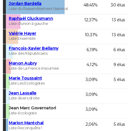
Jordan Bardella
48,45%
30 élus
Liste du Rassemblement National
Raphaël Glucksmann
12,37%
13 élus
Liste d'union à gauche
Valérie Hayer
10,31%
13 élus
Liste Ensemble
François-Xavier Bellamy
6,19%
6 élus
Liste des Républicains
Manon Aubry
4,12%
9 élus
Liste de La France insoumise
Marie Toussaint
3,09%
5 élus
Liste Les Ecologistes
Jean Lassalle
3,09%
Liste divers droite
Jean Marc Governatori
3,09%
Liste écologiste
Marion Maréchal
2,06%
5 élus
Liste Reconquête !