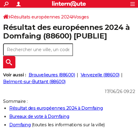
ACTUALITÉS
Connexion
S'inscrire
Résultats européennes 2024
Vosges
Rechercher
Société
Education
Villes
Politique
Faits Divers
Monde
+
SPORT
Résultat des européennes 2024 à
Football
Cyclisme
Forum
Coupe du monde 2026
Tennis
Rugby
CULTURE
Domfaing (88600) [PUBLIE]
TNT
Cinéma
Musique
Programme TV
Streaming
Sorties cinéma
+
FINANCE
Impôts
Immobilier
Banque
Crédit
Retraite
Epargne
Risques naturels par ville
Assurance
AUTO
Réserver un essai
Berlines
Forum auto
Essais
Citadines
SUV
+
HIGH-TECH
Voir aussi :
Brouvelieures (88600)
Vervezelle (88600)
Meilleur smartphone
Ordinateurs
Guide high-tech
Mobiles
Internet
Jeux vidéo
+
Belmont-sur-Buttant (88600)
BRICOLAGE
17/06/26 09:22
Aménagement intérieur
Cuisine
Jardinage
+
Forum
Extérieur
Salle de bains
Rangement
WEEK-END
Sommaire :
Escapades
Expositions
Week-end nature
Guides de France
Patrimoine
Musées
+
LIFESTYLE
Résultat des européennes 2024 à Domfaing
Bureaux de vote à Domfaing
Bien-être
Mode
+
Art de vivre
Loisirs
Modes de vie
SANTE
Domfaing
(toutes les informations sur la ville)
Guide de la santé
Médicaments
+
Alimentation
Maladies
Sommeil
VOYAGE