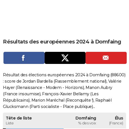
City break
Voyage de noces
Climat
Destinations
Voyage nature
Forum
+
PHOTO
GUIDES D'ACHAT
BONS PLANS
Résultats des européennes 2024 à Domfaing
CARTE DE VOEUX
Carte Bonne année
Carte Pâques
Carte de Noël
Carte Saint-Valentin
Carte d'anniversaire
DICTIONNAIRE
Biographies
Expressions
Dictionnaire
Citations
Proverbes
PROGRAMME TV
Résultat des élections européennes 2024 à Domfaing (88600)
COPAINS D'AVANT
: score de Jordan Bardella (Rassemblement national), Valérie
Hayer (Renaissance - Modem - Horizons), Manon Aubry
Se connecter
Collèges
Universités
Service militaire
S'inscrire
Lycées
Primaires
Entreprises
Avis de recherche
AVIS DE DÉCÈS
(France insoumise), François-Xavier Bellamy (Les
Républicains), Marion Maréchal (Reconquête !), Raphaël
FORUM
Glucksmann (Parti socialiste - Place publique)...
Lifestyle
Sport
Television
Cinema
Bricolage
Culture
Auto
Voyage
Tête de liste
Domfaing
Élus
Liste
% des voix
(France)