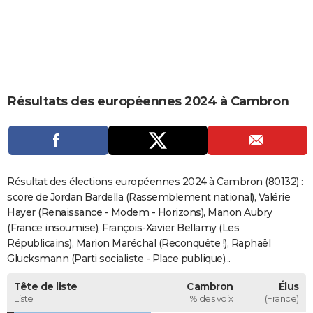
City break
Voyage de noces
Climat
Destinations
Voyage nature
Forum
+
PHOTO
GUIDES D'ACHAT
BONS PLANS
Résultats des européennes 2024 à Cambron
CARTE DE VOEUX
Carte Bonne année
Carte Pâques
Carte de Noël
Carte Saint-Valentin
Carte d'anniversaire
DICTIONNAIRE
Biographies
Expressions
Dictionnaire
Citations
Proverbes
PROGRAMME TV
Résultat des élections européennes 2024 à Cambron (80132) :
COPAINS D'AVANT
score de Jordan Bardella (Rassemblement national), Valérie
Hayer (Renaissance - Modem - Horizons), Manon Aubry
Se connecter
Collèges
Universités
Service militaire
S'inscrire
Lycées
Primaires
Entreprises
Avis de recherche
AVIS DE DÉCÈS
(France insoumise), François-Xavier Bellamy (Les
Républicains), Marion Maréchal (Reconquête !), Raphaël
FORUM
Glucksmann (Parti socialiste - Place publique)...
Lifestyle
Sport
Television
Cinema
Bricolage
Culture
Auto
Voyage
Tête de liste
Cambron
Élus
Liste
% des voix
(France)