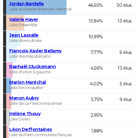
Jordan Bardella
46,65%
30 élus
Liste du Rassemblement National
Valérie Hayer
13,94%
13 élus
Liste Ensemble
Jean Lassalle
10,99%
Liste divers droite
François-Xavier Bellamy
7,77%
6 élus
Liste des Républicains
Raphaël Glucksmann
4,56%
13 élus
Liste d'union à gauche
Marion Maréchal
4,02%
5 élus
Liste Reconquête !
Manon Aubry
3,75%
9 élus
Liste de La France insoumise
Hélène Thouy
2,95%
Liste Divers
Léon Deffontaines
1,88%
Liste du Parti communiste français