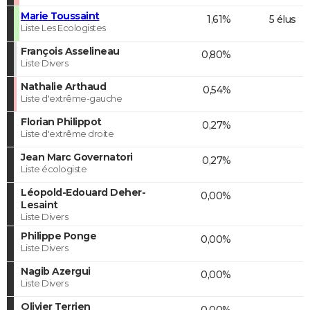
Marie Toussaint
1,61%
5 élus
Liste Les Ecologistes
François Asselineau
0,80%
Liste Divers
Nathalie Arthaud
0,54%
Liste d'extrême-gauche
Florian Philippot
0,27%
Liste d'extrême droite
Jean Marc Governatori
0,27%
Liste écologiste
Léopold-Edouard Deher-
0,00%
Lesaint
Liste Divers
Philippe Ponge
0,00%
Liste Divers
Nagib Azergui
0,00%
Liste Divers
Olivier Terrien
0,00%