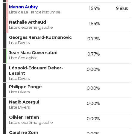
Manon Aubry
1,54%
9 élus
Liste de La France insoumise
Nathalie Arthaud
1,54%
Liste d'extrême-gauche
Georges Renard-Kuzmanovic
0,77%
Liste Divers
Jean Marc Governatori
0,77%
Liste écologiste
Léopold-Edouard Deher-
0,00%
Lesaint
Liste Divers
Philippe Ponge
0,00%
Liste Divers
Nagib Azergui
0,00%
Liste Divers
Olivier Terrien
0,00%
Liste d'extrême-gauche
Caroline Zorn
0,00%