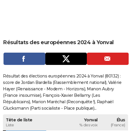
City break
Voyage de noces
Climat
Destinations
Voyage nature
Forum
+
PHOTO
GUIDES D'ACHAT
BONS PLANS
Résultats des européennes 2024 à Yonval
CARTE DE VOEUX
Carte Bonne année
Carte Pâques
Carte de Noël
Carte Saint-Valentin
Carte d'anniversaire
DICTIONNAIRE
Biographies
Expressions
Dictionnaire
Citations
Proverbes
PROGRAMME TV
Résultat des élections européennes 2024 à Yonval (80132) :
COPAINS D'AVANT
score de Jordan Bardella (Rassemblement national), Valérie
Hayer (Renaissance - Modem - Horizons), Manon Aubry
Se connecter
Collèges
Universités
Service militaire
S'inscrire
Lycées
Primaires
Entreprises
Avis de recherche
AVIS DE DÉCÈS
(France insoumise), François-Xavier Bellamy (Les
Républicains), Marion Maréchal (Reconquête !), Raphaël
FORUM
Glucksmann (Parti socialiste - Place publique)...
Lifestyle
Sport
Television
Cinema
Bricolage
Culture
Auto
Voyage
Tête de liste
Yonval
Élus
Liste
% des voix
(France)