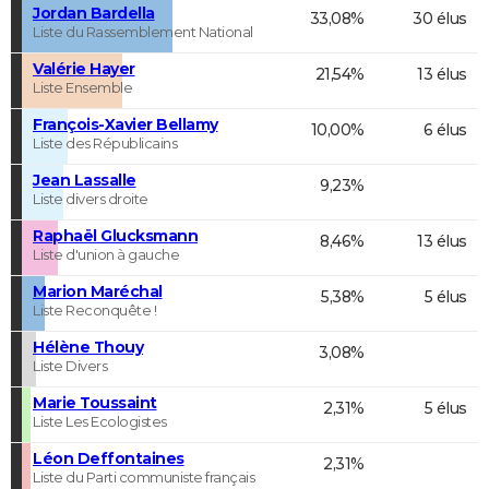
Jordan Bardella
33,08%
30 élus
Liste du Rassemblement National
Valérie Hayer
21,54%
13 élus
Liste Ensemble
François-Xavier Bellamy
10,00%
6 élus
Liste des Républicains
Jean Lassalle
9,23%
Liste divers droite
Raphaël Glucksmann
8,46%
13 élus
Liste d'union à gauche
Marion Maréchal
5,38%
5 élus
Liste Reconquête !
Hélène Thouy
3,08%
Liste Divers
Marie Toussaint
2,31%
5 élus
Liste Les Ecologistes
Léon Deffontaines
2,31%
Liste du Parti communiste français