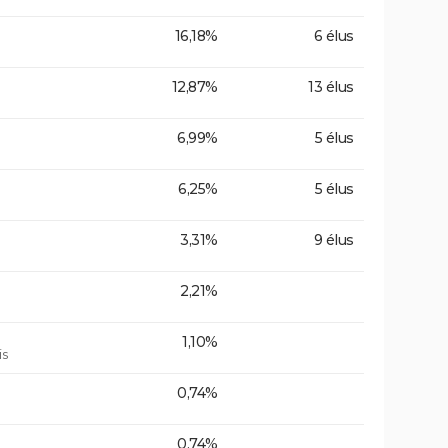
16,18%
6 élus
12,87%
13 élus
6,99%
5 élus
6,25%
5 élus
3,31%
9 élus
2,21%
1,10%
is
0,74%
0,74%