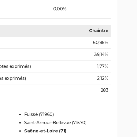
0,00%
Chaintré
60,86%
39,14%
otes exprimés)
1,77%
es exprimés)
2,12%
283
Fuissé (71960)
Saint-Amour-Bellevue (71570)
Saône-et-Loire (71)