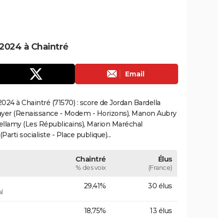
2024 à Chaintré
Email
24 à Chaintré (71570) : score de Jordan Bardella
ayer (Renaissance - Modem - Horizons), Manon Aubry
Bellamy (Les Républicains), Marion Maréchal
rti socialiste - Place publique)...
Chaintré
Élus
% des voix
(France)
29,41%
30 élus
l
18,75%
13 élus