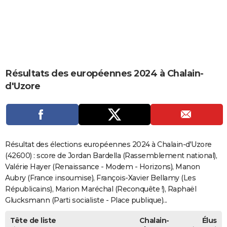
City break
Voyage de noces
Climat
Destinations
Voyage nature
Forum
+
PHOTO
GUIDES D'ACHAT
BONS PLANS
Résultats des européennes 2024 à Chalain-
CARTE DE VOEUX
d'Uzore
Carte Bonne année
Carte Pâques
Carte de Noël
Carte Saint-Valentin
Carte d'anniversaire
DICTIONNAIRE
Biographies
Expressions
Dictionnaire
Citations
Proverbes
PROGRAMME TV
COPAINS D'AVANT
Résultat des élections européennes 2024 à Chalain-d'Uzore
Se connecter
Collèges
Universités
Service militaire
S'inscrire
Lycées
Primaires
Entreprises
Avis de recherche
(42600) : score de Jordan Bardella (Rassemblement national),
AVIS DE DÉCÈS
Valérie Hayer (Renaissance - Modem - Horizons), Manon
FORUM
Aubry (France insoumise), François-Xavier Bellamy (Les
Républicains), Marion Maréchal (Reconquête !), Raphaël
Lifestyle
Sport
Television
Cinema
Bricolage
Culture
Auto
Voyage
Glucksmann (Parti socialiste - Place publique)...
Tête de liste
Chalain-
Élus