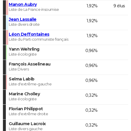
Manon Aubry
1,92%
9 élus
Liste de La France insoumise
Jean Lassalle
1,92%
Liste divers droite
Léon Deffontaines
1,92%
Liste du Parti communiste français
Yann Wehrling
0,96%
Liste écologiste
François Asselineau
0,96%
Liste Divers
Selma Labib
0,96%
Liste d'extrême-gauche
Marine Cholley
0,32%
Liste écologiste
Florian Philippot
0,32%
Liste d'extrême droite
Guillaume Lacroix
0,32%
Liste divers gauche