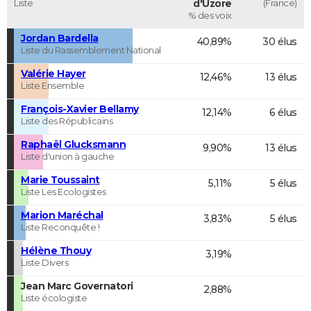
Liste
d'Uzore
(France)
% des voix
Jordan Bardella
40,89%
30 élus
Liste du Rassemblement National
Valérie Hayer
12,46%
13 élus
Liste Ensemble
François-Xavier Bellamy
12,14%
6 élus
Liste des Républicains
Raphaël Glucksmann
9,90%
13 élus
Liste d'union à gauche
Marie Toussaint
5,11%
5 élus
Liste Les Ecologistes
Marion Maréchal
3,83%
5 élus
Liste Reconquête !
Hélène Thouy
3,19%
Liste Divers
Jean Marc Governatori
2,88%
Liste écologiste