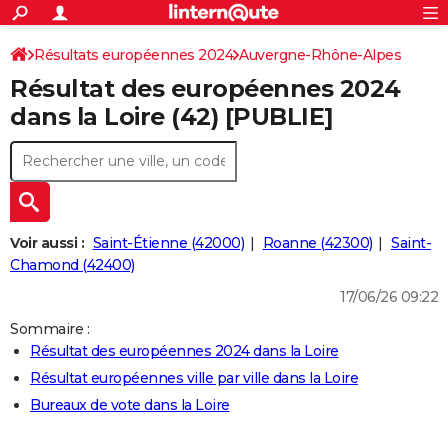
ACTUALITÉS
Connexion
S'inscrire
Résultats européennes 2024
Auvergne-Rhône-Alpes
Rechercher
Société
Education
Villes
Politique
Faits Divers
Monde
+
SPORT
Résultat des européennes 2024
Football
Cyclisme
Forum
Coupe du monde 2026
Tennis
Rugby
CULTURE
dans la Loire (42) [PUBLIE]
TNT
Cinéma
Musique
Programme TV
Streaming
Sorties cinéma
+
FINANCE
Impôts
Immobilier
Banque
Crédit
Retraite
Epargne
Risques naturels par ville
Assurance
AUTO
Réserver un essai
Berlines
Forum auto
Essais
Citadines
SUV
+
HIGH-TECH
Voir aussi :
Saint-Étienne (42000)
Roanne (42300)
Saint-
Meilleur smartphone
Ordinateurs
Guide high-tech
Mobiles
Internet
Jeux vidéo
+
Chamond (42400)
BRICOLAGE
17/06/26 09:22
Aménagement intérieur
Cuisine
Jardinage
+
Forum
Extérieur
Salle de bains
Rangement
WEEK-END
Sommaire :
Escapades
Expositions
Week-end nature
Guides de France
Patrimoine
Musées
+
LIFESTYLE
Résultat des européennes 2024 dans la Loire
Résultat européennes ville par ville dans la Loire
Bien-être
Mode
+
Art de vivre
Loisirs
Modes de vie
SANTE
Bureaux de vote dans la Loire
Guide de la santé
Médicaments
+
Alimentation
Maladies
Sommeil
VOYAGE