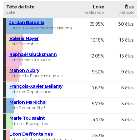
Tête de liste
Loire
Élus
Liste
% des voix
(France)
Jordan Bardella
35,95%
30 élus
Liste du Rassemblement National
Valérie Hayer
13,18%
13 élus
Liste Ensemble
Raphaël Glucksmann
12,05%
13 élus
Liste d'union à gauche
Manon Aubry
9,52%
9 élus
Liste de La France insoumise
François-Xavier Bellamy
7,63%
6 élus
Liste des Républicains
Marion Maréchal
5,77%
5 élus
Liste Reconquête !
Marie Toussaint
4,71%
5 élus
Liste Les Ecologistes
Léon Deffontaines
2,53%
Liste du Parti communiste français