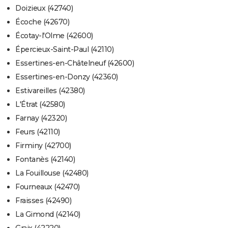
Doizieux (42740)
Écoche (42670)
Écotay-l'Olme (42600)
Épercieux-Saint-Paul (42110)
Essertines-en-Châtelneuf (42600)
Essertines-en-Donzy (42360)
Estivareilles (42380)
L'Étrat (42580)
Farnay (42320)
Feurs (42110)
Firminy (42700)
Fontanès (42140)
La Fouillouse (42480)
Fourneaux (42470)
Fraisses (42490)
La Gimond (42140)
Graix (42220)