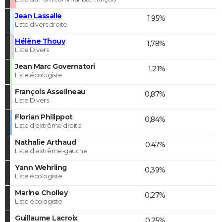
Jean Lassalle
1,95%
Liste divers droite
Hélène Thouy
1,78%
Liste Divers
Jean Marc Governatori
1,21%
Liste écologiste
François Asselineau
0,87%
Liste Divers
Florian Philippot
0,84%
Liste d'extrême droite
Nathalie Arthaud
0,47%
Liste d'extrême-gauche
Yann Wehrling
0,39%
Liste écologiste
Marine Cholley
0,27%
Liste écologiste
Guillaume Lacroix
0,25%