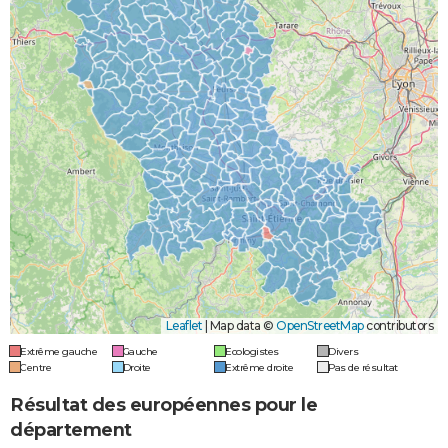
Leaflet
|
Map data ©
OpenStreetMap
contributors
Extrême gauche
Gauche
Ecologistes
Divers
Centre
Droite
Extrême droite
Pas de résultat
Résultat des européennes pour le
département