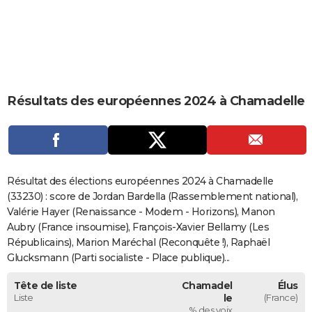
City break
Voyage de noces
Climat
Destinations
Voyage nature
Forum
+
PHOTO
GUIDES D'ACHAT
BONS PLANS
Résultats des européennes 2024 à Chamadelle
CARTE DE VOEUX
Carte Bonne année
Carte Pâques
Carte de Noël
Carte Saint-Valentin
Carte d'anniversaire
DICTIONNAIRE
Biographies
Expressions
Dictionnaire
Citations
Proverbes
PROGRAMME TV
Résultat des élections européennes 2024 à Chamadelle
COPAINS D'AVANT
(33230) : score de Jordan Bardella (Rassemblement national),
Valérie Hayer (Renaissance - Modem - Horizons), Manon
Se connecter
Collèges
Universités
Service militaire
S'inscrire
Lycées
Primaires
Entreprises
Avis de recherche
AVIS DE DÉCÈS
Aubry (France insoumise), François-Xavier Bellamy (Les
Républicains), Marion Maréchal (Reconquête !), Raphaël
FORUM
Glucksmann (Parti socialiste - Place publique)...
Lifestyle
Sport
Television
Cinema
Bricolage
Culture
Auto
Voyage
Tête de liste
Chamadel
Élus
Liste
le
(France)
% des voix