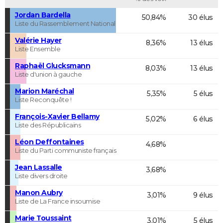
Jordan Bardella
50,84%
30 élus
Liste du Rassemblement National
Valérie Hayer
8,36%
13 élus
Liste Ensemble
Raphaël Glucksmann
8,03%
13 élus
Liste d'union à gauche
Marion Maréchal
5,35%
5 élus
Liste Reconquête !
François-Xavier Bellamy
5,02%
6 élus
Liste des Républicains
Léon Deffontaines
4,68%
Liste du Parti communiste français
Jean Lassalle
3,68%
Liste divers droite
Manon Aubry
3,01%
9 élus
Liste de La France insoumise
Marie Toussaint
3,01%
5 élus