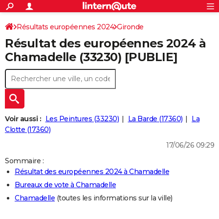
ACTUALITÉS
Connexion
S'inscrire
Résultats européennes 2024
Gironde
Rechercher
Société
Education
Villes
Politique
Faits Divers
Monde
+
SPORT
Résultat des européennes 2024 à
Football
Cyclisme
Forum
Coupe du monde 2026
Tennis
Rugby
CULTURE
Chamadelle (33230) [PUBLIE]
TNT
Cinéma
Musique
Programme TV
Streaming
Sorties cinéma
+
FINANCE
Impôts
Immobilier
Banque
Crédit
Retraite
Epargne
Risques naturels par ville
Assurance
AUTO
Réserver un essai
Berlines
Forum auto
Essais
Citadines
SUV
+
HIGH-TECH
Voir aussi :
Les Peintures (33230)
La Barde (17360)
La
Meilleur smartphone
Ordinateurs
Guide high-tech
Mobiles
Internet
Jeux vidéo
+
Clotte (17360)
BRICOLAGE
17/06/26 09:29
Aménagement intérieur
Cuisine
Jardinage
+
Forum
Extérieur
Salle de bains
Rangement
WEEK-END
Sommaire :
Escapades
Expositions
Week-end nature
Guides de France
Patrimoine
Musées
+
LIFESTYLE
Résultat des européennes 2024 à Chamadelle
Bureaux de vote à Chamadelle
Bien-être
Mode
+
Art de vivre
Loisirs
Modes de vie
SANTE
Chamadelle
(toutes les informations sur la ville)
Guide de la santé
Médicaments
+
Alimentation
Maladies
Sommeil
VOYAGE