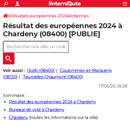
ACTUALITÉS
Connexion
S'inscrire
Résultats européennes 2024
Ardennes
Rechercher
Société
Education
Villes
Politique
Faits Divers
Monde
+
SPORT
Résultat des européennes 2024 à
Football
Cyclisme
Forum
Coupe du monde 2026
Tennis
Rugby
CULTURE
Chardeny (08400) [PUBLIE]
TNT
Cinéma
Musique
Programme TV
Streaming
Sorties cinéma
+
FINANCE
Impôts
Immobilier
Banque
Crédit
Retraite
Epargne
Risques naturels par ville
Assurance
AUTO
Réserver un essai
Berlines
Forum auto
Essais
Citadines
SUV
+
HIGH-TECH
Voir aussi :
Quilly (08400)
Coulommes-et-Marqueny
Meilleur smartphone
Ordinateurs
Guide high-tech
Mobiles
Internet
Jeux vidéo
+
(08130)
Tourcelles-Chaumont (08400)
BRICOLAGE
17/06/26 09:28
Aménagement intérieur
Cuisine
Jardinage
+
Forum
Extérieur
Salle de bains
Rangement
WEEK-END
Sommaire :
Escapades
Expositions
Week-end nature
Guides de France
Patrimoine
Musées
+
LIFESTYLE
Résultat des européennes 2024 à Chardeny
Bureaux de vote à Chardeny
Bien-être
Mode
+
Art de vivre
Loisirs
Modes de vie
SANTE
Chardeny
(toutes les informations sur la ville)
Guide de la santé
Médicaments
+
Alimentation
Maladies
Sommeil
VOYAGE