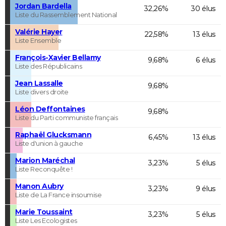
Jordan Bardella
32,26%
30 élus
Liste du Rassemblement National
Valérie Hayer
22,58%
13 élus
Liste Ensemble
François-Xavier Bellamy
9,68%
6 élus
Liste des Républicains
Jean Lassalle
9,68%
Liste divers droite
Léon Deffontaines
9,68%
Liste du Parti communiste français
Raphaël Glucksmann
6,45%
13 élus
Liste d'union à gauche
Marion Maréchal
3,23%
5 élus
Liste Reconquête !
Manon Aubry
3,23%
9 élus
Liste de La France insoumise
Marie Toussaint
3,23%
5 élus
Liste Les Ecologistes