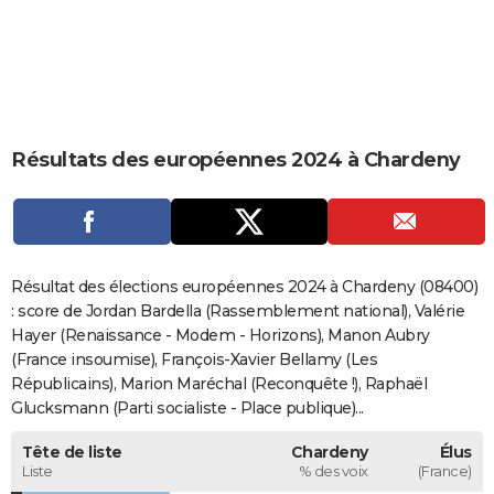
City break
Voyage de noces
Climat
Destinations
Voyage nature
Forum
+
PHOTO
GUIDES D'ACHAT
BONS PLANS
Résultats des européennes 2024 à Chardeny
CARTE DE VOEUX
Carte Bonne année
Carte Pâques
Carte de Noël
Carte Saint-Valentin
Carte d'anniversaire
DICTIONNAIRE
Biographies
Expressions
Dictionnaire
Citations
Proverbes
PROGRAMME TV
Résultat des élections européennes 2024 à Chardeny (08400)
COPAINS D'AVANT
: score de Jordan Bardella (Rassemblement national), Valérie
Hayer (Renaissance - Modem - Horizons), Manon Aubry
Se connecter
Collèges
Universités
Service militaire
S'inscrire
Lycées
Primaires
Entreprises
Avis de recherche
AVIS DE DÉCÈS
(France insoumise), François-Xavier Bellamy (Les
Républicains), Marion Maréchal (Reconquête !), Raphaël
FORUM
Glucksmann (Parti socialiste - Place publique)...
Lifestyle
Sport
Television
Cinema
Bricolage
Culture
Auto
Voyage
Tête de liste
Chardeny
Élus
Liste
% des voix
(France)