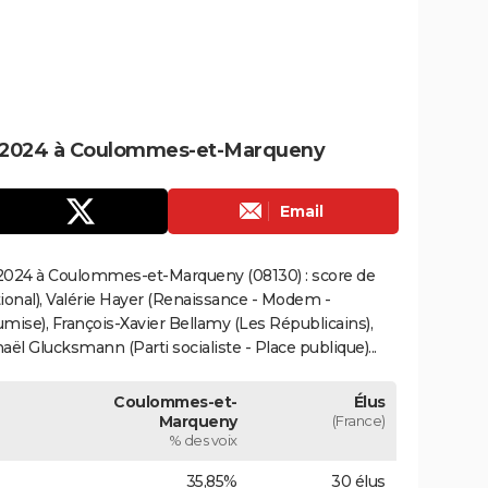
s 2024 à Coulommes-et-Marqueny
Email
 2024 à Coulommes-et-Marqueny (08130) : score de
onal), Valérie Hayer (Renaissance - Modem -
mise), François-Xavier Bellamy (Les Républicains),
ël Glucksmann (Parti socialiste - Place publique)...
Coulommes-et-
Élus
Marqueny
(France)
% des voix
35,85%
30 élus