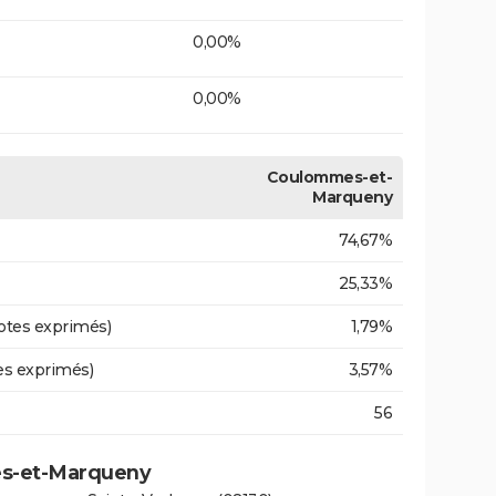
0,00%
0,00%
Coulommes-et-
Marqueny
74,67%
25,33%
otes exprimés)
1,79%
es exprimés)
3,57%
56
es-et-Marqueny