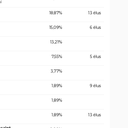
l
18,87%
13 élus
15,09%
6 élus
13,21%
7,55%
5 élus
3,77%
1,89%
9 élus
1,89%
1,89%
13 élus
saint