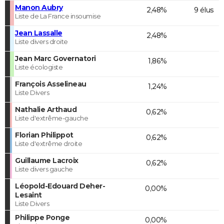
Manon Aubry
2,48%
9 élus
Liste de La France insoumise
Jean Lassalle
2,48%
Liste divers droite
Jean Marc Governatori
1,86%
Liste écologiste
François Asselineau
1,24%
Liste Divers
Nathalie Arthaud
0,62%
Liste d'extrême-gauche
Florian Philippot
0,62%
Liste d'extrême droite
Guillaume Lacroix
0,62%
Liste divers gauche
Léopold-Edouard Deher-
0,00%
Lesaint
Liste Divers
Philippe Ponge
0,00%