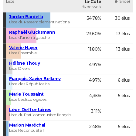
Liste
la-Côte
(France)
% des voix
Jordan Bardella
34,78%
30 élus
Liste du Rassemblement National
Raphaël Glucksmann
23,60%
13 élus
Liste d'union à gauche
Valérie Hayer
11,80%
13 élus
Liste Ensemble
Hélène Thouy
4,97%
Liste Divers
François-Xavier Bellamy
4,97%
6 élus
Liste des Républicains
Marie Toussaint
4,35%
5 élus
Liste Les Ecologistes
Léon Deffontaines
3,11%
Liste du Parti communiste français
Marion Maréchal
2,48%
5 élus
Liste Reconquête !