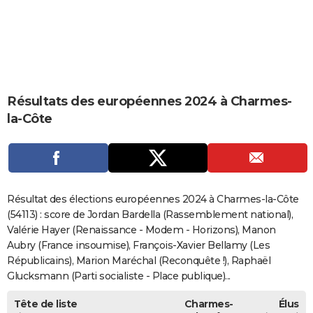
City break
Voyage de noces
Climat
Destinations
Voyage nature
Forum
+
PHOTO
GUIDES D'ACHAT
BONS PLANS
Résultats des européennes 2024 à Charmes-
CARTE DE VOEUX
la-Côte
Carte Bonne année
Carte Pâques
Carte de Noël
Carte Saint-Valentin
Carte d'anniversaire
DICTIONNAIRE
Biographies
Expressions
Dictionnaire
Citations
Proverbes
PROGRAMME TV
COPAINS D'AVANT
Résultat des élections européennes 2024 à Charmes-la-Côte
Se connecter
Collèges
Universités
Service militaire
S'inscrire
Lycées
Primaires
Entreprises
Avis de recherche
(54113) : score de Jordan Bardella (Rassemblement national),
AVIS DE DÉCÈS
Valérie Hayer (Renaissance - Modem - Horizons), Manon
FORUM
Aubry (France insoumise), François-Xavier Bellamy (Les
Républicains), Marion Maréchal (Reconquête !), Raphaël
Lifestyle
Sport
Television
Cinema
Bricolage
Culture
Auto
Voyage
Glucksmann (Parti socialiste - Place publique)...
Tête de liste
Charmes-
Élus