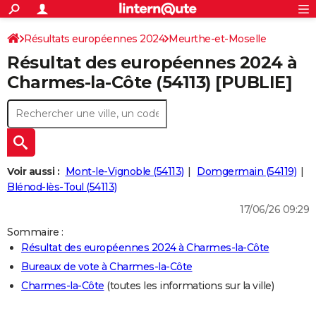
ACTUALITÉS
Connexion
S'inscrire
Résultats européennes 2024
Meurthe-et-Moselle
Rechercher
Société
Education
Villes
Politique
Faits Divers
Monde
+
SPORT
Résultat des européennes 2024 à
Football
Cyclisme
Forum
Coupe du monde 2026
Tennis
Rugby
CULTURE
Charmes-la-Côte (54113) [PUBLIE]
TNT
Cinéma
Musique
Programme TV
Streaming
Sorties cinéma
+
FINANCE
Impôts
Immobilier
Banque
Crédit
Retraite
Epargne
Risques naturels par ville
Assurance
AUTO
Réserver un essai
Berlines
Forum auto
Essais
Citadines
SUV
+
HIGH-TECH
Voir aussi :
Mont-le-Vignoble (54113)
Domgermain (54119)
Meilleur smartphone
Ordinateurs
Guide high-tech
Mobiles
Internet
Jeux vidéo
+
Blénod-lès-Toul (54113)
BRICOLAGE
17/06/26 09:29
Aménagement intérieur
Cuisine
Jardinage
+
Forum
Extérieur
Salle de bains
Rangement
WEEK-END
Sommaire :
Escapades
Expositions
Week-end nature
Guides de France
Patrimoine
Musées
+
LIFESTYLE
Résultat des européennes 2024 à Charmes-la-Côte
Bureaux de vote à Charmes-la-Côte
Bien-être
Mode
+
Art de vivre
Loisirs
Modes de vie
SANTE
Charmes-la-Côte
(toutes les informations sur la ville)
Guide de la santé
Médicaments
+
Alimentation
Maladies
Sommeil
VOYAGE