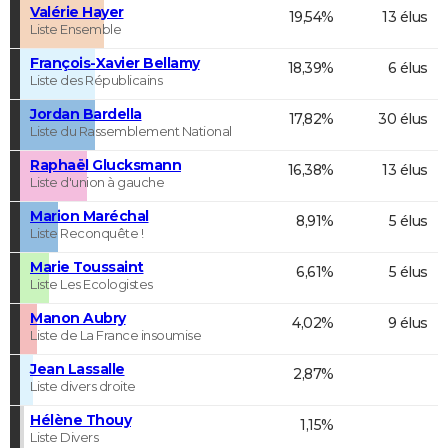
Valérie Hayer
19,54%
13 élus
Liste Ensemble
François-Xavier Bellamy
18,39%
6 élus
Liste des Républicains
Jordan Bardella
17,82%
30 élus
Liste du Rassemblement National
Raphaël Glucksmann
16,38%
13 élus
Liste d'union à gauche
Marion Maréchal
8,91%
5 élus
Liste Reconquête !
Marie Toussaint
6,61%
5 élus
Liste Les Ecologistes
Manon Aubry
4,02%
9 élus
Liste de La France insoumise
Jean Lassalle
2,87%
Liste divers droite
Hélène Thouy
1,15%
Liste Divers