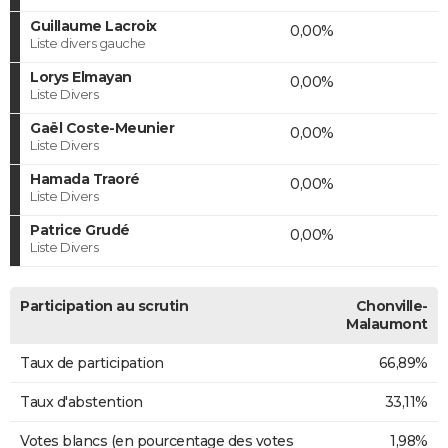
Guillaume Lacroix
0,00%
Liste divers gauche
Lorys Elmayan
0,00%
Liste Divers
Gaël Coste-Meunier
0,00%
Liste Divers
Hamada Traoré
0,00%
Liste Divers
Patrice Grudé
0,00%
Liste Divers
Participation au scrutin
Chonville-
Malaumont
Taux de participation
66,89%
Taux d'abstention
33,11%
Votes blancs (en pourcentage des votes
1,98%