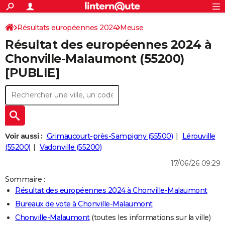
ACTUALITÉS
Connexion
S'inscrire
Résultats européennes 2024
Meuse
Rechercher
Société
Education
Villes
Politique
Faits Divers
Monde
+
SPORT
Résultat des européennes 2024 à
Football
Cyclisme
Forum
Coupe du monde 2026
Tennis
Rugby
CULTURE
Chonville-Malaumont (55200)
[PUBLIE]
TNT
Cinéma
Musique
Programme TV
Streaming
Sorties cinéma
+
FINANCE
Impôts
Immobilier
Banque
Crédit
Retraite
Epargne
Risques naturels par ville
Assurance
AUTO
Réserver un essai
Berlines
Forum auto
Essais
Citadines
SUV
+
HIGH-TECH
Meilleur smartphone
Ordinateurs
Guide high-tech
Mobiles
Internet
Jeux vidéo
+
BRICOLAGE
Voir aussi :
Grimaucourt-près-Sampigny (55500)
Lérouville
(55200)
Vadonville (55200)
Aménagement intérieur
Cuisine
Jardinage
+
Forum
Extérieur
Salle de bains
Rangement
WEEK-END
17/06/26 09:29
Escapades
Expositions
Week-end nature
Guides de France
Patrimoine
Musées
+
LIFESTYLE
Sommaire :
Résultat des européennes 2024 à Chonville-Malaumont
Bien-être
Mode
+
Art de vivre
Loisirs
Modes de vie
SANTE
Bureaux de vote à Chonville-Malaumont
Guide de la santé
Médicaments
+
Alimentation
Maladies
Sommeil
VOYAGE
Chonville-Malaumont
(toutes les informations sur la ville)