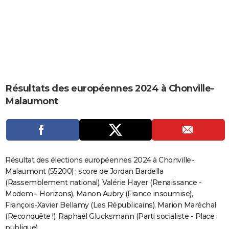
City break
Voyage de noces
Climat
Destinations
Voyage nature
Forum
+
PHOTO
GUIDES D'ACHAT
BONS PLANS
CARTE DE VOEUX
Résultats des européennes 2024 à Chonville-
Carte Bonne année
Carte Pâques
Carte de Noël
Carte Saint-Valentin
Carte d'anniversaire
DICTIONNAIRE
Malaumont
Biographies
Expressions
Dictionnaire
Citations
Proverbes
PROGRAMME TV
COPAINS D'AVANT
Se connecter
Collèges
Universités
Service militaire
S'inscrire
Lycées
Primaires
Entreprises
Avis de recherche
AVIS DE DÉCÈS
Résultat des élections européennes 2024 à Chonville-
Malaumont (55200) : score de Jordan Bardella
FORUM
(Rassemblement national), Valérie Hayer (Renaissance -
Modem - Horizons), Manon Aubry (France insoumise),
Lifestyle
Sport
Television
Cinema
Bricolage
Culture
Auto
Voyage
François-Xavier Bellamy (Les Républicains), Marion Maréchal
(Reconquête !), Raphaël Glucksmann (Parti socialiste - Place
publique)...