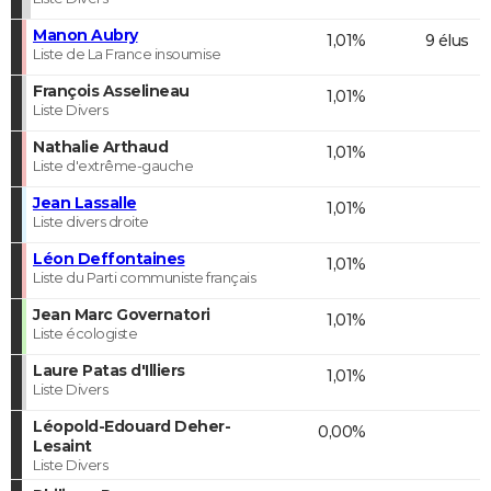
Manon Aubry
1,01%
9 élus
Liste de La France insoumise
François Asselineau
1,01%
Liste Divers
Nathalie Arthaud
1,01%
Liste d'extrême-gauche
Jean Lassalle
1,01%
Liste divers droite
Léon Deffontaines
1,01%
Liste du Parti communiste français
Jean Marc Governatori
1,01%
Liste écologiste
Laure Patas d'Illiers
1,01%
Liste Divers
Léopold-Edouard Deher-
0,00%
Lesaint
Liste Divers