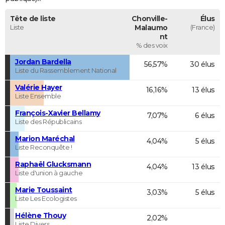
Tête de liste
Chonville-
Élus
Liste
Malaumo
(France)
nt
% des voix
Jordan Bardella
56,57%
30 élus
Liste du Rassemblement National
Valérie Hayer
16,16%
13 élus
Liste Ensemble
François-Xavier Bellamy
7,07%
6 élus
Liste des Républicains
Marion Maréchal
4,04%
5 élus
Liste Reconquête !
Raphaël Glucksmann
4,04%
13 élus
Liste d'union à gauche
Marie Toussaint
3,03%
5 élus
Liste Les Ecologistes
Hélène Thouy
2,02%
Liste Divers