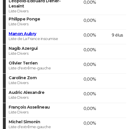
Léopold-Edouard Deher-
0,00%
Lesaint
Liste Divers
Philippe Ponge
0,00%
Liste Divers
Manon Aubry
0,00%
9 élus
Liste de La France insoumise
Nagib Azergui
0,00%
Liste Divers
Olivier Terrien
0,00%
Liste d'extrême-gauche
Caroline Zorn
0,00%
Liste Divers
Audric Alexandre
0,00%
Liste Divers
François Asselineau
0,00%
Liste Divers
Michel Simonin
0,00%
Liste d'extrême-gauche