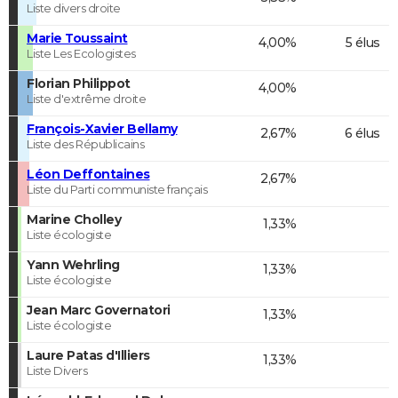
Liste divers droite
Marie Toussaint
4,00%
5 élus
Liste Les Ecologistes
Florian Philippot
4,00%
Liste d'extrême droite
François-Xavier Bellamy
2,67%
6 élus
Liste des Républicains
Léon Deffontaines
2,67%
Liste du Parti communiste français
Marine Cholley
1,33%
Liste écologiste
Yann Wehrling
1,33%
Liste écologiste
Jean Marc Governatori
1,33%
Liste écologiste
Laure Patas d'Illiers
1,33%
Liste Divers