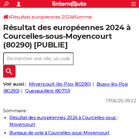
ACTUALITÉS
Connexion
S'inscrire
Résultats européennes 2024
Somme
Rechercher
Société
Education
Villes
Politique
Faits Divers
Monde
+
SPORT
Résultat des européennes 2024 à
Football
Cyclisme
Forum
Coupe du monde 2026
Tennis
Rugby
CULTURE
Courcelles-sous-Moyencourt
(80290) [PUBLIE]
TNT
Cinéma
Musique
Programme TV
Streaming
Sorties cinéma
+
FINANCE
Impôts
Immobilier
Banque
Crédit
Retraite
Epargne
Risques naturels par ville
Assurance
AUTO
Réserver un essai
Berlines
Forum auto
Essais
Citadines
SUV
+
HIGH-TECH
Meilleur smartphone
Ordinateurs
Guide high-tech
Mobiles
Internet
Jeux vidéo
+
BRICOLAGE
Voir aussi :
Moyencourt-lès-Poix (80290)
Bussy-lès-Poix
(80290)
Quevauvillers (80710)
Aménagement intérieur
Cuisine
Jardinage
+
Forum
Extérieur
Salle de bains
Rangement
WEEK-END
17/06/26 09:22
Escapades
Expositions
Week-end nature
Guides de France
Patrimoine
Musées
+
LIFESTYLE
Sommaire :
Résultat des européennes 2024 à Courcelles-sous-
Bien-être
Mode
+
Art de vivre
Loisirs
Modes de vie
SANTE
Moyencourt
Guide de la santé
Médicaments
+
Alimentation
Maladies
Sommeil
Bureaux de vote à Courcelles-sous-Moyencourt
VOYAGE