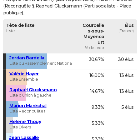
(Reconquête !), Raphaël Glucksmann (Parti socialiste - Place
publique)...
Tête de liste
Courcelle
Élus
Liste
s-sous-
(France)
Moyenco
urt
% des voix
Jordan Bardella
30,67%
30 élus
Liste du Rassemblement National
Valérie Hayer
16,00%
13 élus
Liste Ensemble
Raphaël Glucksmann
14,67%
13 élus
Liste d'union à gauche
Marion Maréchal
9,33%
5 élus
Liste Reconquête !
Hélène Thouy
5,33%
Liste Divers
Jean Lassalle
5,33%