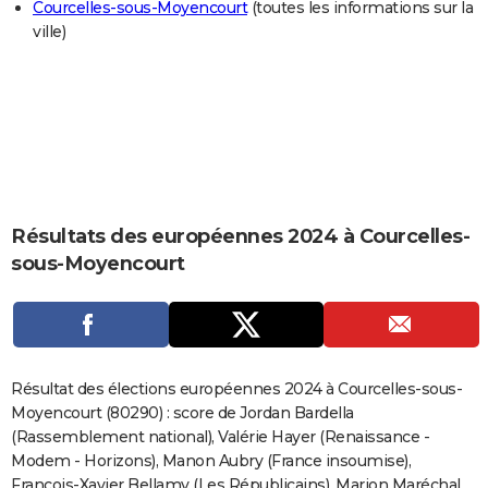
Courcelles-sous-Moyencourt
(toutes les informations sur la
City break
Voyage de noces
Climat
Destinations
Voyage nature
Forum
+
PHOTO
ville)
GUIDES D'ACHAT
BONS PLANS
CARTE DE VOEUX
Carte Bonne année
Carte Pâques
Carte de Noël
Carte Saint-Valentin
Carte d'anniversaire
DICTIONNAIRE
Résultats des européennes 2024 à Courcelles-
Biographies
Expressions
Dictionnaire
Citations
Proverbes
PROGRAMME TV
sous-Moyencourt
COPAINS D'AVANT
Se connecter
Collèges
Universités
Service militaire
S'inscrire
Lycées
Primaires
Entreprises
Avis de recherche
AVIS DE DÉCÈS
FORUM
Résultat des élections européennes 2024 à Courcelles-sous-
Moyencourt (80290) : score de Jordan Bardella
Lifestyle
Sport
Television
Cinema
Bricolage
Culture
Auto
Voyage
(Rassemblement national), Valérie Hayer (Renaissance -
Modem - Horizons), Manon Aubry (France insoumise),
François-Xavier Bellamy (Les Républicains), Marion Maréchal