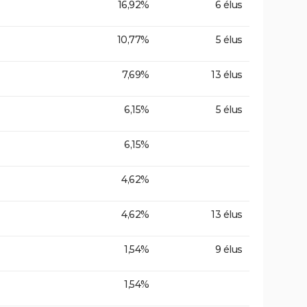
16,92%
6 élus
10,77%
5 élus
7,69%
13 élus
6,15%
5 élus
6,15%
4,62%
4,62%
13 élus
1,54%
9 élus
1,54%