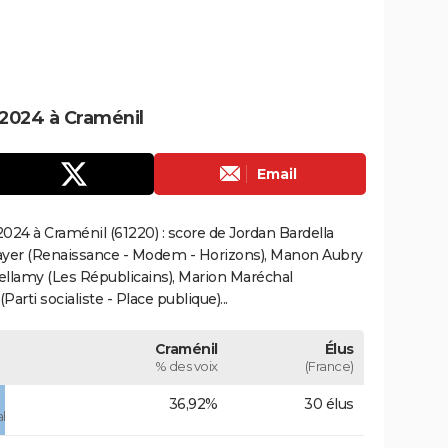
2024 à Craménil
Email
024 à Craménil (61220) : score de Jordan Bardella
ayer (Renaissance - Modem - Horizons), Manon Aubry
Bellamy (Les Républicains), Marion Maréchal
rti socialiste - Place publique)...
Craménil
Élus
% des voix
(France)
36,92%
30 élus
l