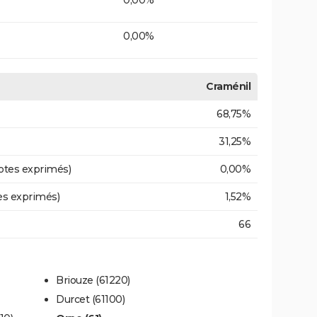
0,00%
Craménil
68,75%
31,25%
otes exprimés)
0,00%
es exprimés)
1,52%
66
Briouze (61220)
Durcet (61100)