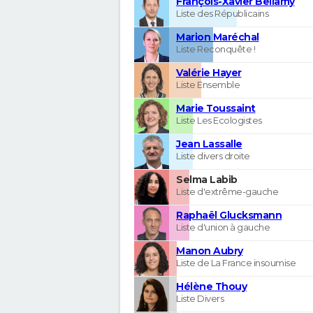
François-Xavier Bellamy
Liste des Républicains
Marion Maréchal
Liste Reconquête !
Valérie Hayer
Liste Ensemble
Marie Toussaint
Liste Les Ecologistes
Jean Lassalle
Liste divers droite
Selma Labib
Liste d'extrême-gauche
Raphaël Glucksmann
Liste d'union à gauche
Manon Aubry
Liste de La France insoumise
Hélène Thouy
Liste Divers