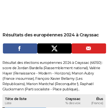
City break
Voyage de noces
Climat
Destinations
Voyage nature
Forum
+
PHOTO
GUIDES D'ACHAT
BONS PLANS
Résultats des européennes 2024 à Crayssac
CARTE DE VOEUX
Carte Bonne année
Carte Pâques
Carte de Noël
Carte Saint-Valentin
Carte d'anniversaire
DICTIONNAIRE
Biographies
Expressions
Dictionnaire
Citations
Proverbes
PROGRAMME TV
Résultat des élections européennes 2024 à Crayssac (46150) :
COPAINS D'AVANT
score de Jordan Bardella (Rassemblement national), Valérie
Hayer (Renaissance - Modem - Horizons), Manon Aubry
Se connecter
Collèges
Universités
Service militaire
S'inscrire
Lycées
Primaires
Entreprises
Avis de recherche
AVIS DE DÉCÈS
(France insoumise), François-Xavier Bellamy (Les
Républicains), Marion Maréchal (Reconquête !), Raphaël
FORUM
Glucksmann (Parti socialiste - Place publique)...
Lifestyle
Sport
Television
Cinema
Bricolage
Culture
Auto
Voyage
Tête de liste
Crayssac
Élus
Liste
% des voix
(France)