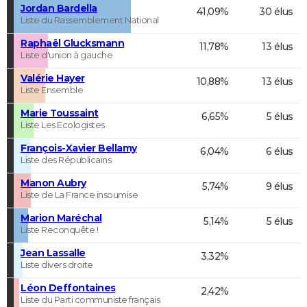
Jordan Bardella
41,09%
30 élus
Liste du Rassemblement National
Raphaël Glucksmann
11,78%
13 élus
Liste d'union à gauche
Valérie Hayer
10,88%
13 élus
Liste Ensemble
Marie Toussaint
6,65%
5 élus
Liste Les Ecologistes
François-Xavier Bellamy
6,04%
6 élus
Liste des Républicains
Manon Aubry
5,74%
9 élus
Liste de La France insoumise
Marion Maréchal
5,14%
5 élus
Liste Reconquête !
Jean Lassalle
3,32%
Liste divers droite
Léon Deffontaines
2,42%
Liste du Parti communiste français