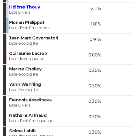
Hélène Thouy
2,11%
Liste Divers
Florian Philippot
1,81%
Liste d'extrême droite
Jean Marc Governatori
0,91%
Liste écologiste
Guillaume Lacroix
0,60%
Liste divers gauche
Marine Cholley
0,30%
Liste écologiste
Yann Wehrling
0,30%
Liste écologiste
François Asselineau
0,30%
Liste Divers
Nathalie Arthaud
0,30%
Liste d'extrême-gauche
Selma Labib
0,30%
Liste d'extrême-gauche