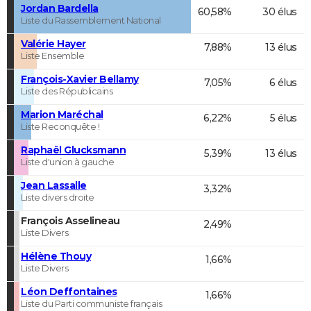
Jordan Bardella
60,58%
30 élus
Liste du Rassemblement National
Valérie Hayer
7,88%
13 élus
Liste Ensemble
François-Xavier Bellamy
7,05%
6 élus
Liste des Républicains
Marion Maréchal
6,22%
5 élus
Liste Reconquête !
Raphaël Glucksmann
5,39%
13 élus
Liste d'union à gauche
Jean Lassalle
3,32%
Liste divers droite
François Asselineau
2,49%
Liste Divers
Hélène Thouy
1,66%
Liste Divers
Léon Deffontaines
1,66%
Liste du Parti communiste français