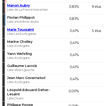
Manon Aubry
0,83%
9 élus
Liste de La France insoumise
Florian Philippot
0,83%
Liste d'extrême droite
Marie Toussaint
0,41%
5 élus
Liste Les Ecologistes
Marine Cholley
0,41%
Liste écologiste
Yann Wehrling
0,41%
Liste écologiste
Guillaume Lacroix
0,41%
Liste divers gauche
Jean Marc Governatori
0,41%
Liste écologiste
Léopold-Edouard Deher-
0,00%
Lesaint
Liste Divers
Philippe Ponge
0,00%