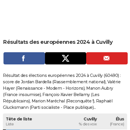
City break
Voyage de noces
Climat
Destinations
Voyage nature
Forum
+
PHOTO
GUIDES D'ACHAT
BONS PLANS
Résultats des européennes 2024 à Cuvilly
CARTE DE VOEUX
Carte Bonne année
Carte Pâques
Carte de Noël
Carte Saint-Valentin
Carte d'anniversaire
DICTIONNAIRE
Biographies
Expressions
Dictionnaire
Citations
Proverbes
PROGRAMME TV
Résultat des élections européennes 2024 à Cuvilly (60490) :
COPAINS D'AVANT
score de Jordan Bardella (Rassemblement national), Valérie
Hayer (Renaissance - Modem - Horizons), Manon Aubry
Se connecter
Collèges
Universités
Service militaire
S'inscrire
Lycées
Primaires
Entreprises
Avis de recherche
AVIS DE DÉCÈS
(France insoumise), François-Xavier Bellamy (Les
Républicains), Marion Maréchal (Reconquête !), Raphaël
FORUM
Glucksmann (Parti socialiste - Place publique)...
Lifestyle
Sport
Television
Cinema
Bricolage
Culture
Auto
Voyage
Tête de liste
Cuvilly
Élus
Liste
% des voix
(France)