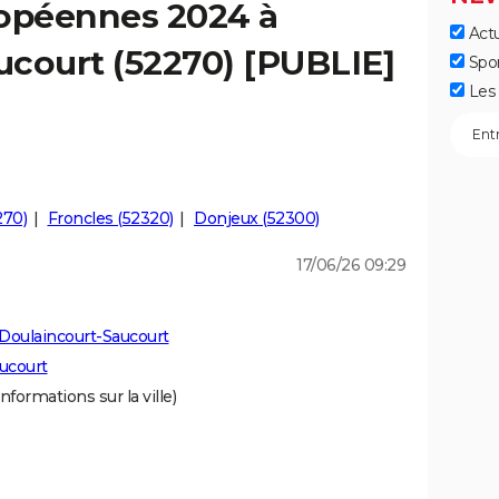
ropéennes 2024 à
Actu
ucourt (52270) [PUBLIE]
Spo
Les 
270)
Froncles (52320)
Donjeux (52300)
17/06/26 09:29
Doulaincourt-Saucourt
ucourt
nformations sur la ville)