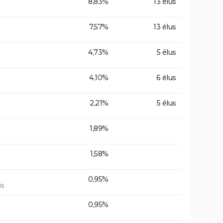
8,83%
13 élus
7,57%
13 élus
4,73%
5 élus
4,10%
6 élus
2,21%
5 élus
1,89%
1,58%
0,95%
is
0,95%