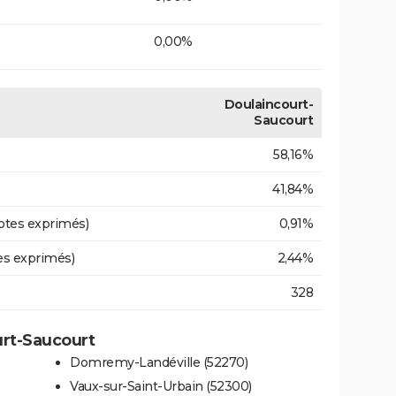
0,00%
Doulaincourt-
Saucourt
58,16%
41,84%
otes exprimés)
0,91%
es exprimés)
2,44%
328
urt-Saucourt
Domremy-Landéville (52270)
Vaux-sur-Saint-Urbain (52300)