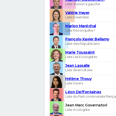
Liste d'union à gauche
Valérie Hayer
Liste Ensemble
Marion Maréchal
Liste Reconquête !
François-Xavier Bellamy
Liste des Républicains
Marie Toussaint
Liste Les Ecologistes
Jean Lassalle
Liste divers droite
Hélène Thouy
Liste Divers
Léon Deffontaines
Liste du Parti communiste frança
Jean Marc Governatori
Liste écologiste