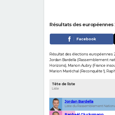
Résultats des européennes 
Facebook
Résultat des élections européennes 2
Jordan Bardella (Rassemblement nati
Horizons), Manon Aubry (France insou
Marion Maréchal (Reconquête !), Rapha
Tête de liste
Liste
Jordan Bardella
Liste du Rassemblement Nationa
Raphaël Glucksmann