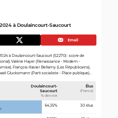
2024 à Doulaincourt-Saucourt
Email
024 à Doulaincourt-Saucourt (52270) : score de
onal), Valérie Hayer (Renaissance - Modem -
mise), François-Xavier Bellamy (Les Républicains),
ël Glucksmann (Parti socialiste - Place publique)...
Doulaincourt-
Élus
Saucourt
(France)
% des voix
64,35%
30 élus
l