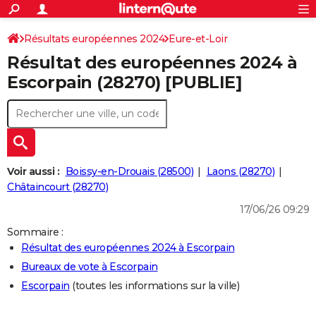
ACTUALITÉS
Connexion
S'inscrire
Résultats européennes 2024
Eure-et-Loir
Rechercher
Société
Education
Villes
Politique
Faits Divers
Monde
+
SPORT
Résultat des européennes 2024 à
Football
Cyclisme
Forum
Coupe du monde 2026
Tennis
Rugby
CULTURE
Escorpain (28270) [PUBLIE]
TNT
Cinéma
Musique
Programme TV
Streaming
Sorties cinéma
+
FINANCE
Impôts
Immobilier
Banque
Crédit
Retraite
Epargne
Risques naturels par ville
Assurance
AUTO
Réserver un essai
Berlines
Forum auto
Essais
Citadines
SUV
+
HIGH-TECH
Voir aussi :
Boissy-en-Drouais (28500)
Laons (28270)
Meilleur smartphone
Ordinateurs
Guide high-tech
Mobiles
Internet
Jeux vidéo
+
Châtaincourt (28270)
BRICOLAGE
17/06/26 09:29
Aménagement intérieur
Cuisine
Jardinage
+
Forum
Extérieur
Salle de bains
Rangement
WEEK-END
Sommaire :
Escapades
Expositions
Week-end nature
Guides de France
Patrimoine
Musées
+
LIFESTYLE
Résultat des européennes 2024 à Escorpain
Bureaux de vote à Escorpain
Bien-être
Mode
+
Art de vivre
Loisirs
Modes de vie
SANTE
Escorpain
(toutes les informations sur la ville)
Guide de la santé
Médicaments
+
Alimentation
Maladies
Sommeil
VOYAGE