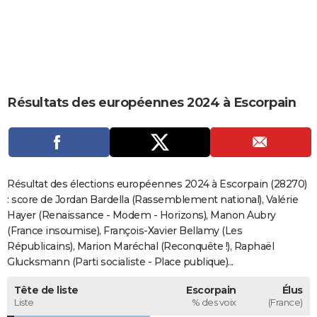
City break
Voyage de noces
Climat
Destinations
Voyage nature
Forum
+
PHOTO
GUIDES D'ACHAT
BONS PLANS
Résultats des européennes 2024 à Escorpain
CARTE DE VOEUX
Carte Bonne année
Carte Pâques
Carte de Noël
Carte Saint-Valentin
Carte d'anniversaire
DICTIONNAIRE
Biographies
Expressions
Dictionnaire
Citations
Proverbes
PROGRAMME TV
Résultat des élections européennes 2024 à Escorpain (28270)
COPAINS D'AVANT
: score de Jordan Bardella (Rassemblement national), Valérie
Hayer (Renaissance - Modem - Horizons), Manon Aubry
Se connecter
Collèges
Universités
Service militaire
S'inscrire
Lycées
Primaires
Entreprises
Avis de recherche
AVIS DE DÉCÈS
(France insoumise), François-Xavier Bellamy (Les
Républicains), Marion Maréchal (Reconquête !), Raphaël
FORUM
Glucksmann (Parti socialiste - Place publique)...
Lifestyle
Sport
Television
Cinema
Bricolage
Culture
Auto
Voyage
Tête de liste
Escorpain
Élus
Liste
% des voix
(France)