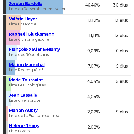
Jordan Bardella
46,46%
30 élus
Liste du Rassemblement National
Valérie Hayer
12,12%
13 élus
Liste Ensemble
Raphaël Glucksmann
11,11%
13 élus
Liste d'union à gauche
François-Xavier Bellamy
9,09%
6 élus
Liste des Républicains
Marion Maréchal
7,07%
5 élus
Liste Reconquête !
Marie Toussaint
4,04%
5 élus
Liste Les Ecologistes
Jean Lassalle
4,04%
Liste divers droite
Manon Aubry
2,02%
9 élus
Liste de La France insoumise
Hélène Thouy
2,02%
Liste Divers