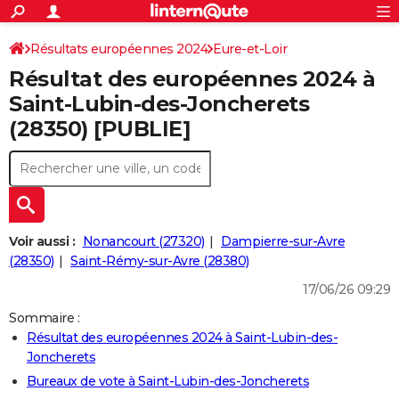
ACTUALITÉS
Connexion
S'inscrire
Résultats européennes 2024
Eure-et-Loir
Rechercher
Société
Education
Villes
Politique
Faits Divers
Monde
+
SPORT
Résultat des européennes 2024 à
Football
Cyclisme
Forum
Coupe du monde 2026
Tennis
Rugby
CULTURE
Saint-Lubin-des-Joncherets
(28350) [PUBLIE]
TNT
Cinéma
Musique
Programme TV
Streaming
Sorties cinéma
+
FINANCE
Impôts
Immobilier
Banque
Crédit
Retraite
Epargne
Risques naturels par ville
Assurance
AUTO
Réserver un essai
Berlines
Forum auto
Essais
Citadines
SUV
+
HIGH-TECH
Meilleur smartphone
Ordinateurs
Guide high-tech
Mobiles
Internet
Jeux vidéo
+
BRICOLAGE
Voir aussi :
Nonancourt (27320)
Dampierre-sur-Avre
(28350)
Saint-Rémy-sur-Avre (28380)
Aménagement intérieur
Cuisine
Jardinage
+
Forum
Extérieur
Salle de bains
Rangement
WEEK-END
17/06/26 09:29
Escapades
Expositions
Week-end nature
Guides de France
Patrimoine
Musées
+
LIFESTYLE
Sommaire :
Résultat des européennes 2024 à Saint-Lubin-des-
Bien-être
Mode
+
Art de vivre
Loisirs
Modes de vie
SANTE
Joncherets
Guide de la santé
Médicaments
+
Alimentation
Maladies
Sommeil
Bureaux de vote à Saint-Lubin-des-Joncherets
VOYAGE