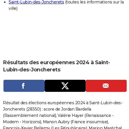
Saint-Lubin-des-Joncherets
(toutes les informations sur la
City break
Voyage de noces
Climat
Destinations
Voyage nature
Forum
+
PHOTO
ville)
GUIDES D'ACHAT
BONS PLANS
CARTE DE VOEUX
Carte Bonne année
Carte Pâques
Carte de Noël
Carte Saint-Valentin
Carte d'anniversaire
DICTIONNAIRE
Résultats des européennes 2024 à Saint-
Biographies
Expressions
Dictionnaire
Citations
Proverbes
PROGRAMME TV
Lubin-des-Joncherets
COPAINS D'AVANT
Se connecter
Collèges
Universités
Service militaire
S'inscrire
Lycées
Primaires
Entreprises
Avis de recherche
AVIS DE DÉCÈS
FORUM
Résultat des élections européennes 2024 à Saint-Lubin-des-
Joncherets (28350) : score de Jordan Bardella
Lifestyle
Sport
Television
Cinema
Bricolage
Culture
Auto
Voyage
(Rassemblement national), Valérie Hayer (Renaissance -
Modem - Horizons), Manon Aubry (France insoumise),
François-Xavier Bellamy (Les Républicains), Marion Maréchal