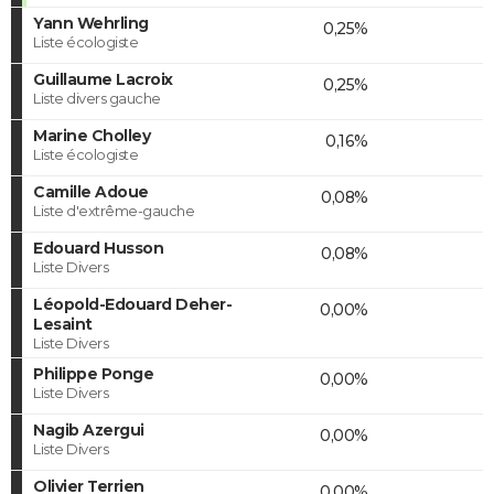
Yann Wehrling
0,25%
Liste écologiste
Guillaume Lacroix
0,25%
Liste divers gauche
Marine Cholley
0,16%
Liste écologiste
Camille Adoue
0,08%
Liste d'extrême-gauche
Edouard Husson
0,08%
Liste Divers
Léopold-Edouard Deher-
0,00%
Lesaint
Liste Divers
Philippe Ponge
0,00%
Liste Divers
Nagib Azergui
0,00%
Liste Divers
Olivier Terrien
0,00%