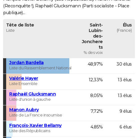
(Reconquête !), Raphaël Glucksmann (Parti socialiste - Place
publique)...
Tête de liste
Saint-
Élus
Liste
Lubin-
(France)
des-
Jonchere
ts
% des voix
Jordan Bardella
48,97%
30 élus
Liste du Rassemblement National
Valérie Hayer
12,33%
13 élus
Liste Ensemble
Raphaël Glucksmann
8,05%
13 élus
Liste d'union à gauche
Manon Aubry
7,72%
9 élus
Liste de La France insoumise
François-Xavier Bellamy
4,85%
6 élus
Liste des Républicains