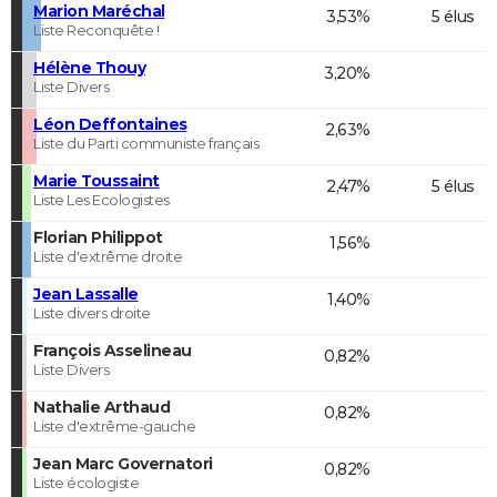
Marion Maréchal
3,53%
5 élus
Liste Reconquête !
Hélène Thouy
3,20%
Liste Divers
Léon Deffontaines
2,63%
Liste du Parti communiste français
Marie Toussaint
2,47%
5 élus
Liste Les Ecologistes
Florian Philippot
1,56%
Liste d'extrême droite
Jean Lassalle
1,40%
Liste divers droite
François Asselineau
0,82%
Liste Divers
Nathalie Arthaud
0,82%
Liste d'extrême-gauche
Jean Marc Governatori
0,82%
Liste écologiste