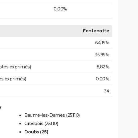
0,00%
Fontenotte
64,15%
35,85%
otes exprimés)
8,82%
es exprimés)
0,00%
34
e
Baume-les-Dames (25110)
Grosbois (25110)
Doubs (25)