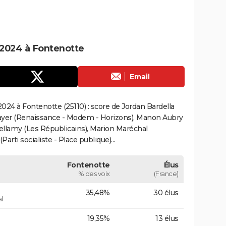
2024 à Fontenotte
Email
24 à Fontenotte (25110) : score de Jordan Bardella
ayer (Renaissance - Modem - Horizons), Manon Aubry
Bellamy (Les Républicains), Marion Maréchal
rti socialiste - Place publique)...
Fontenotte
Élus
% des voix
(France)
35,48%
30 élus
l
19,35%
13 élus