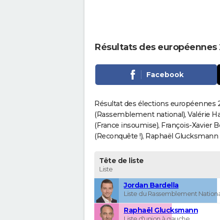
Résultats des européennes 
Facebook
Résultat des élections européennes 20
(Rassemblement national), Valérie H
(France insoumise), François-Xavier 
(Reconquête !), Raphaël Glucksmann (Pa
Tête de liste
Liste
Jordan Bardella
Liste du Rassemblement Nationa
Raphaël Glucksmann
Liste d'union à gauche