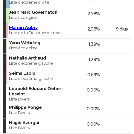
Liste d'extrême droite
Jean Marc Governatori
2,78%
Liste écologiste
Manon Aubry
2,08%
9 élus
Liste de La France insoumise
Yann Wehrling
1,39%
Liste écologiste
Nathalie Arthaud
1,39%
Liste d'extrême-gauche
Selma Labib
0,69%
Liste d'extrême-gauche
Léopold-Edouard Deher-
0,00%
Lesaint
Liste Divers
Philippe Ponge
0,00%
Liste Divers
Nagib Azergui
0,00%
Liste Divers