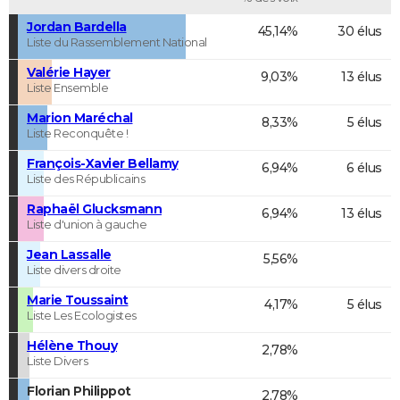
Jordan Bardella
45,14%
30 élus
Liste du Rassemblement National
Valérie Hayer
9,03%
13 élus
Liste Ensemble
Marion Maréchal
8,33%
5 élus
Liste Reconquête !
François-Xavier Bellamy
6,94%
6 élus
Liste des Républicains
Raphaël Glucksmann
6,94%
13 élus
Liste d'union à gauche
Jean Lassalle
5,56%
Liste divers droite
Marie Toussaint
4,17%
5 élus
Liste Les Ecologistes
Hélène Thouy
2,78%
Liste Divers
Florian Philippot
2,78%