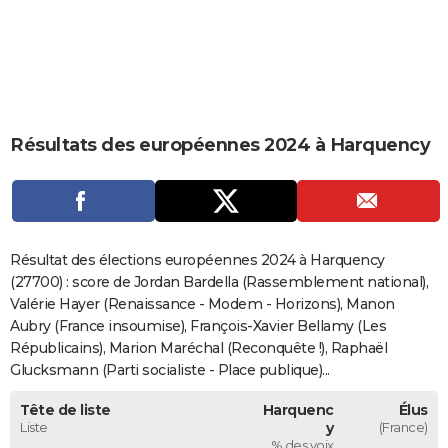
City break
Voyage de noces
Climat
Destinations
Voyage nature
Forum
+
PHOTO
GUIDES D'ACHAT
BONS PLANS
Résultats des européennes 2024 à Harquency
CARTE DE VOEUX
Carte Bonne année
Carte Pâques
Carte de Noël
Carte Saint-Valentin
Carte d'anniversaire
DICTIONNAIRE
Biographies
Expressions
Dictionnaire
Citations
Proverbes
PROGRAMME TV
Résultat des élections européennes 2024 à Harquency
COPAINS D'AVANT
(27700) : score de Jordan Bardella (Rassemblement national),
Valérie Hayer (Renaissance - Modem - Horizons), Manon
Se connecter
Collèges
Universités
Service militaire
S'inscrire
Lycées
Primaires
Entreprises
Avis de recherche
AVIS DE DÉCÈS
Aubry (France insoumise), François-Xavier Bellamy (Les
Républicains), Marion Maréchal (Reconquête !), Raphaël
FORUM
Glucksmann (Parti socialiste - Place publique)...
Lifestyle
Sport
Television
Cinema
Bricolage
Culture
Auto
Voyage
Tête de liste
Harquenc
Élus
Liste
y
(France)
% des voix