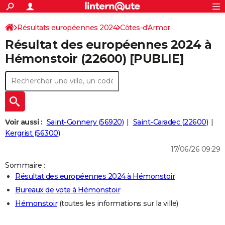
ACTUALITÉS
Connexion
S'inscrire
Résultats européennes 2024
Côtes-d'Armor
Rechercher
Société
Education
Villes
Politique
Faits Divers
Monde
+
SPORT
Résultat des européennes 2024 à
Football
Cyclisme
Forum
Coupe du monde 2026
Tennis
Rugby
CULTURE
Hémonstoir (22600) [PUBLIE]
TNT
Cinéma
Musique
Programme TV
Streaming
Sorties cinéma
+
FINANCE
Impôts
Immobilier
Banque
Crédit
Retraite
Epargne
Risques naturels par ville
Assurance
AUTO
Réserver un essai
Berlines
Forum auto
Essais
Citadines
SUV
+
HIGH-TECH
Voir aussi :
Saint-Gonnery (56920)
Saint-Caradec (22600)
Meilleur smartphone
Ordinateurs
Guide high-tech
Mobiles
Internet
Jeux vidéo
+
Kergrist (56300)
BRICOLAGE
17/06/26 09:29
Aménagement intérieur
Cuisine
Jardinage
+
Forum
Extérieur
Salle de bains
Rangement
WEEK-END
Sommaire :
Escapades
Expositions
Week-end nature
Guides de France
Patrimoine
Musées
+
LIFESTYLE
Résultat des européennes 2024 à Hémonstoir
Bureaux de vote à Hémonstoir
Bien-être
Mode
+
Art de vivre
Loisirs
Modes de vie
SANTE
Hémonstoir
(toutes les informations sur la ville)
Guide de la santé
Médicaments
+
Alimentation
Maladies
Sommeil
VOYAGE