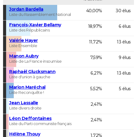
Jordan Bardella
40,00%
30 élus
Liste du Rassemblement National
François-Xavier Bellamy
18,97%
6 élus
Liste des Républicains
Valérie Hayer
11,72%
13 élus
Liste Ensemble
Manon Aubry
7,59%
9 élus
Liste de La France insoumise
Raphaël Glucksmann
6,21%
13 élus
Liste d'union à gauche
Marion Maréchal
5,52%
5 élus
Liste Reconquête !
Jean Lassalle
2,41%
Liste divers droite
Léon Deffontaines
2,41%
Liste du Parti communiste français
Hélène Thouy
1,72%