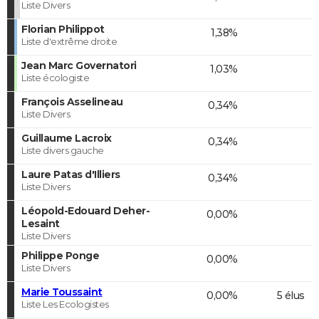
Liste Divers
Florian Philippot
1,38%
Liste d'extrême droite
Jean Marc Governatori
1,03%
Liste écologiste
François Asselineau
0,34%
Liste Divers
Guillaume Lacroix
0,34%
Liste divers gauche
Laure Patas d'Illiers
0,34%
Liste Divers
Léopold-Edouard Deher-
0,00%
Lesaint
Liste Divers
Philippe Ponge
0,00%
Liste Divers
Marie Toussaint
0,00%
5 élus
Liste Les Ecologistes