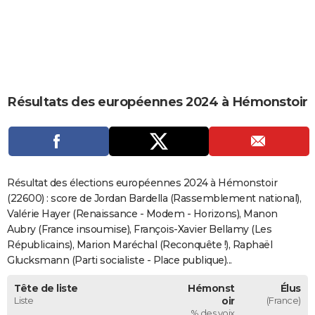
City break
Voyage de noces
Climat
Destinations
Voyage nature
Forum
+
PHOTO
GUIDES D'ACHAT
BONS PLANS
Résultats des européennes 2024 à Hémonstoir
CARTE DE VOEUX
Carte Bonne année
Carte Pâques
Carte de Noël
Carte Saint-Valentin
Carte d'anniversaire
DICTIONNAIRE
Biographies
Expressions
Dictionnaire
Citations
Proverbes
PROGRAMME TV
Résultat des élections européennes 2024 à Hémonstoir
COPAINS D'AVANT
(22600) : score de Jordan Bardella (Rassemblement national),
Valérie Hayer (Renaissance - Modem - Horizons), Manon
Se connecter
Collèges
Universités
Service militaire
S'inscrire
Lycées
Primaires
Entreprises
Avis de recherche
AVIS DE DÉCÈS
Aubry (France insoumise), François-Xavier Bellamy (Les
Républicains), Marion Maréchal (Reconquête !), Raphaël
FORUM
Glucksmann (Parti socialiste - Place publique)...
Lifestyle
Sport
Television
Cinema
Bricolage
Culture
Auto
Voyage
Tête de liste
Hémonst
Élus
Liste
oir
(France)
% des voix