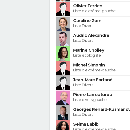
Olivier Terrien
Liste d'extrême-gauche
Caroline Zorn
Liste Divers
Audric Alexandre
Liste Divers
Marine Cholley
Liste écologiste
Michel Simonin
Liste d'extrême-gauche
Jean-Marc Fortané
Liste Divers
Pierre Larrouturou
Liste divers gauche
Georges Renard-Kuzmanov
Liste Divers
Selma Labib
Liste d'extrême-gauche