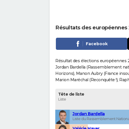
Résultats des européennes 
Facebook
Résultat des élections européennes 2
Jordan Bardella (Rassemblement nati
Horizons), Manon Aubry (France insou
Marion Maréchal (Reconquête !), Rapha
Tête de liste
Liste
Jordan Bardella
Liste du Rassemblement Nationa
Valérie Hayer