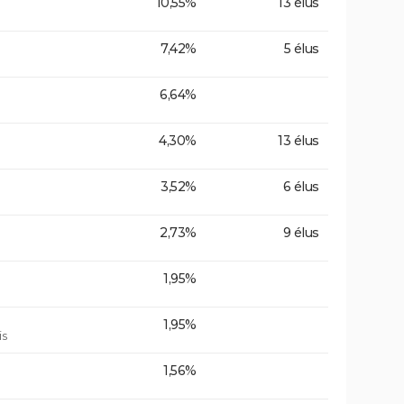
10,55%
13 élus
7,42%
5 élus
6,64%
4,30%
13 élus
3,52%
6 élus
2,73%
9 élus
1,95%
1,95%
is
1,56%