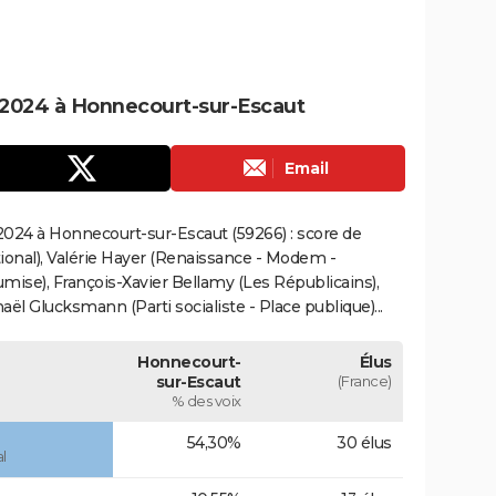
2024 à Honnecourt-sur-Escaut
Email
024 à Honnecourt-sur-Escaut (59266) : score de
onal), Valérie Hayer (Renaissance - Modem -
mise), François-Xavier Bellamy (Les Républicains),
ël Glucksmann (Parti socialiste - Place publique)...
Honnecourt-
Élus
sur-Escaut
(France)
% des voix
54,30%
30 élus
l