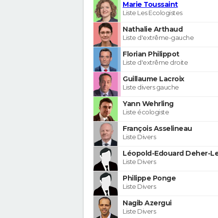
Marie Toussaint
Liste Les Ecologistes
Nathalie Arthaud
Liste d'extrême-gauche
Florian Philippot
Liste d'extrême droite
Guillaume Lacroix
Liste divers gauche
Yann Wehrling
Liste écologiste
François Asselineau
Liste Divers
Léopold-Edouard Deher-Le
Liste Divers
Philippe Ponge
Liste Divers
Nagib Azergui
Liste Divers