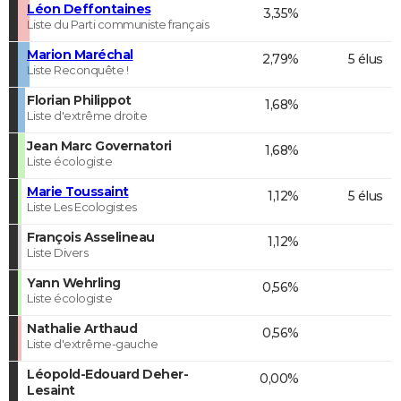
Léon Deffontaines
3,35%
Liste du Parti communiste français
Marion Maréchal
2,79%
5 élus
Liste Reconquête !
Florian Philippot
1,68%
Liste d'extrême droite
Jean Marc Governatori
1,68%
Liste écologiste
Marie Toussaint
1,12%
5 élus
Liste Les Ecologistes
François Asselineau
1,12%
Liste Divers
Yann Wehrling
0,56%
Liste écologiste
Nathalie Arthaud
0,56%
Liste d'extrême-gauche
Léopold-Edouard Deher-
0,00%
Lesaint