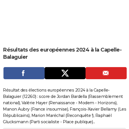
City break
Voyage de noces
Climat
Destinations
Voyage nature
Forum
+
PHOTO
GUIDES D'ACHAT
BONS PLANS
CARTE DE VOEUX
Résultats des européennes 2024 à la Capelle-
Carte Bonne année
Carte Pâques
Carte de Noël
Carte Saint-Valentin
Carte d'anniversaire
DICTIONNAIRE
Balaguier
Biographies
Expressions
Dictionnaire
Citations
Proverbes
PROGRAMME TV
COPAINS D'AVANT
Se connecter
Collèges
Universités
Service militaire
S'inscrire
Lycées
Primaires
Entreprises
Avis de recherche
AVIS DE DÉCÈS
Résultat des élections européennes 2024 à la Capelle-
Balaguier (12260) : score de Jordan Bardella (Rassemblement
FORUM
national), Valérie Hayer (Renaissance - Modem - Horizons),
Manon Aubry (France insoumise), François-Xavier Bellamy (Les
Lifestyle
Sport
Television
Cinema
Bricolage
Culture
Auto
Voyage
Républicains), Marion Maréchal (Reconquête !), Raphaël
Glucksmann (Parti socialiste - Place publique)...