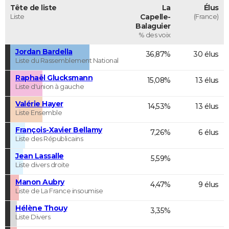
Tête de liste
La
Élus
Liste
Capelle-
(France)
Balaguier
% des voix
Jordan Bardella
36,87%
30 élus
Liste du Rassemblement National
Raphaël Glucksmann
15,08%
13 élus
Liste d'union à gauche
Valérie Hayer
14,53%
13 élus
Liste Ensemble
François-Xavier Bellamy
7,26%
6 élus
Liste des Républicains
Jean Lassalle
5,59%
Liste divers droite
Manon Aubry
4,47%
9 élus
Liste de La France insoumise
Hélène Thouy
3,35%
Liste Divers