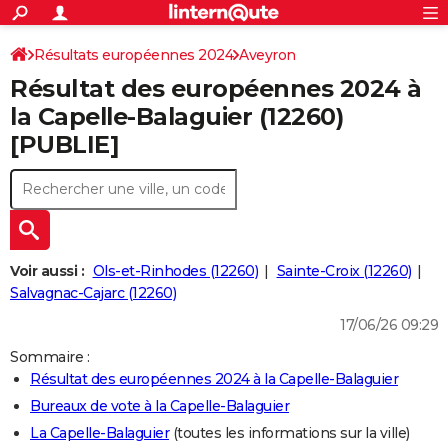
ACTUALITÉS
Connexion
S'inscrire
Résultats européennes 2024
Aveyron
Rechercher
Société
Education
Villes
Politique
Faits Divers
Monde
+
SPORT
Résultat des européennes 2024 à
Football
Cyclisme
Forum
Coupe du monde 2026
Tennis
Rugby
CULTURE
la Capelle-Balaguier (12260)
[PUBLIE]
TNT
Cinéma
Musique
Programme TV
Streaming
Sorties cinéma
+
FINANCE
Impôts
Immobilier
Banque
Crédit
Retraite
Epargne
Risques naturels par ville
Assurance
AUTO
Réserver un essai
Berlines
Forum auto
Essais
Citadines
SUV
+
HIGH-TECH
Meilleur smartphone
Ordinateurs
Guide high-tech
Mobiles
Internet
Jeux vidéo
+
BRICOLAGE
Voir aussi :
Ols-et-Rinhodes (12260)
Sainte-Croix (12260)
Salvagnac-Cajarc (12260)
Aménagement intérieur
Cuisine
Jardinage
+
Forum
Extérieur
Salle de bains
Rangement
WEEK-END
17/06/26 09:29
Escapades
Expositions
Week-end nature
Guides de France
Patrimoine
Musées
+
LIFESTYLE
Sommaire :
Résultat des européennes 2024 à la Capelle-Balaguier
Bien-être
Mode
+
Art de vivre
Loisirs
Modes de vie
SANTE
Bureaux de vote à la Capelle-Balaguier
Guide de la santé
Médicaments
+
Alimentation
Maladies
Sommeil
VOYAGE
La Capelle-Balaguier
(toutes les informations sur la ville)