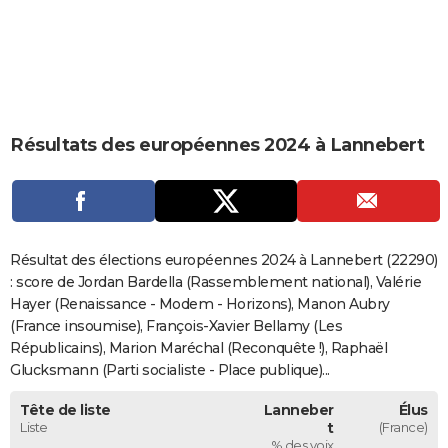
City break
Voyage de noces
Climat
Destinations
Voyage nature
Forum
+
PHOTO
GUIDES D'ACHAT
BONS PLANS
Résultats des européennes 2024 à Lannebert
CARTE DE VOEUX
Carte Bonne année
Carte Pâques
Carte de Noël
Carte Saint-Valentin
Carte d'anniversaire
DICTIONNAIRE
Biographies
Expressions
Dictionnaire
Citations
Proverbes
PROGRAMME TV
Résultat des élections européennes 2024 à Lannebert (22290)
COPAINS D'AVANT
: score de Jordan Bardella (Rassemblement national), Valérie
Hayer (Renaissance - Modem - Horizons), Manon Aubry
Se connecter
Collèges
Universités
Service militaire
S'inscrire
Lycées
Primaires
Entreprises
Avis de recherche
AVIS DE DÉCÈS
(France insoumise), François-Xavier Bellamy (Les
Républicains), Marion Maréchal (Reconquête !), Raphaël
FORUM
Glucksmann (Parti socialiste - Place publique)...
Lifestyle
Sport
Television
Cinema
Bricolage
Culture
Auto
Voyage
Tête de liste
Lanneber
Élus
Liste
t
(France)
% des voix