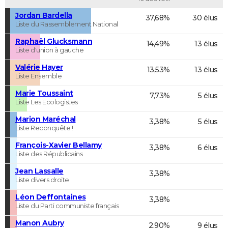
Jordan Bardella
37,68%
30 élus
Liste du Rassemblement National
Raphaël Glucksmann
14,49%
13 élus
Liste d'union à gauche
Valérie Hayer
13,53%
13 élus
Liste Ensemble
Marie Toussaint
7,73%
5 élus
Liste Les Ecologistes
Marion Maréchal
3,38%
5 élus
Liste Reconquête !
François-Xavier Bellamy
3,38%
6 élus
Liste des Républicains
Jean Lassalle
3,38%
Liste divers droite
Léon Deffontaines
3,38%
Liste du Parti communiste français
Manon Aubry
2,90%
9 élus