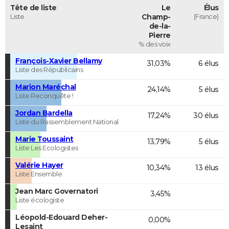
Tête de liste
Le
Élus
Liste
Champ-
(France)
de-la-
Pierre
% des voix
François-Xavier Bellamy
31,03%
6 élus
Liste des Républicains
Marion Maréchal
24,14%
5 élus
Liste Reconquête !
Jordan Bardella
17,24%
30 élus
Liste du Rassemblement National
Marie Toussaint
13,79%
5 élus
Liste Les Ecologistes
Valérie Hayer
10,34%
13 élus
Liste Ensemble
Jean Marc Governatori
3,45%
Liste écologiste
Léopold-Edouard Deher-
0,00%
Lesaint