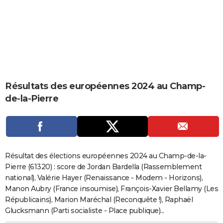
City break
Voyage de noces
Climat
Destinations
Voyage nature
Forum
+
PHOTO
GUIDES D'ACHAT
BONS PLANS
CARTE DE VOEUX
Résultats des européennes 2024 au Champ-
Carte Bonne année
Carte Pâques
Carte de Noël
Carte Saint-Valentin
Carte d'anniversaire
DICTIONNAIRE
de-la-Pierre
Biographies
Expressions
Dictionnaire
Citations
Proverbes
PROGRAMME TV
COPAINS D'AVANT
Se connecter
Collèges
Universités
Service militaire
S'inscrire
Lycées
Primaires
Entreprises
Avis de recherche
AVIS DE DÉCÈS
Résultat des élections européennes 2024 au Champ-de-la-
Pierre (61320) : score de Jordan Bardella (Rassemblement
FORUM
national), Valérie Hayer (Renaissance - Modem - Horizons),
Manon Aubry (France insoumise), François-Xavier Bellamy (Les
Lifestyle
Sport
Television
Cinema
Bricolage
Culture
Auto
Voyage
Républicains), Marion Maréchal (Reconquête !), Raphaël
Glucksmann (Parti socialiste - Place publique)...