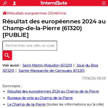
ACTUALITÉS
Connexion
S'inscrire
Résultats européennes 2024
Orne
Rechercher
Société
Education
Villes
Politique
Faits Divers
Monde
+
SPORT
Résultat des européennes 2024 au
Football
Cyclisme
Forum
Coupe du monde 2026
Tennis
Rugby
CULTURE
Champ-de-la-Pierre (61320)
[PUBLIE]
TNT
Cinéma
Musique
Programme TV
Streaming
Sorties cinéma
+
FINANCE
Impôts
Immobilier
Banque
Crédit
Retraite
Epargne
Risques naturels par ville
Assurance
AUTO
Réserver un essai
Berlines
Forum auto
Essais
Citadines
SUV
+
HIGH-TECH
Meilleur smartphone
Ordinateurs
Guide high-tech
Mobiles
Internet
Jeux vidéo
+
BRICOLAGE
Voir aussi :
Saint-Martin-l'Aiguillon (61320)
Joué-du-Bois
(61320)
Sainte-Marguerite-de-Carrouges (61320)
Aménagement intérieur
Cuisine
Jardinage
+
Forum
Extérieur
Salle de bains
Rangement
WEEK-END
17/06/26 09:29
Escapades
Expositions
Week-end nature
Guides de France
Patrimoine
Musées
+
LIFESTYLE
Sommaire :
Résultat des européennes 2024 au Champ-de-la-Pierre
Bien-être
Mode
+
Art de vivre
Loisirs
Modes de vie
SANTE
Bureaux de vote au Champ-de-la-Pierre
Guide de la santé
Médicaments
+
Alimentation
Maladies
Sommeil
VOYAGE
Le Champ-de-la-Pierre
(toutes les informations sur la ville)