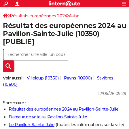
ACTUALITÉS
Connexion
S'inscrire
Résultats européennes 2024
Aube
Rechercher
Société
Education
Villes
Politique
Faits Divers
Monde
+
SPORT
Résultat des européennes 2024 au
Football
Cyclisme
Forum
Coupe du monde 2026
Tennis
Rugby
CULTURE
Pavillon-Sainte-Julie (10350)
[PUBLIE]
TNT
Cinéma
Musique
Programme TV
Streaming
Sorties cinéma
+
FINANCE
Impôts
Immobilier
Banque
Crédit
Retraite
Epargne
Risques naturels par ville
Assurance
AUTO
Réserver un essai
Berlines
Forum auto
Essais
Citadines
SUV
+
HIGH-TECH
Meilleur smartphone
Ordinateurs
Guide high-tech
Mobiles
Internet
Jeux vidéo
+
BRICOLAGE
Voir aussi :
Villeloup (10350)
Payns (10600)
Savières
(10600)
Aménagement intérieur
Cuisine
Jardinage
+
Forum
Extérieur
Salle de bains
Rangement
WEEK-END
17/06/26 09:29
Escapades
Expositions
Week-end nature
Guides de France
Patrimoine
Musées
+
LIFESTYLE
Sommaire :
Résultat des européennes 2024 au Pavillon-Sainte-Julie
Bien-être
Mode
+
Art de vivre
Loisirs
Modes de vie
SANTE
Bureaux de vote au Pavillon-Sainte-Julie
Guide de la santé
Médicaments
+
Alimentation
Maladies
Sommeil
VOYAGE
Le Pavillon-Sainte-Julie
(toutes les informations sur la ville)