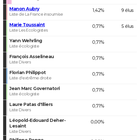
Manon Aubry
1,42%
9 élus
Liste de La France insoumise
Marie Toussaint
0,71%
5 élus
Liste Les Ecologistes
Yann Wehrling
0,71%
Liste écologiste
François Asselineau
0,71%
Liste Divers
Florian Philippot
0,71%
Liste d'extrême droite
Jean Marc Governatori
0,71%
Liste écologiste
Laure Patas d'Illiers
0,71%
Liste Divers
Léopold-Edouard Deher-
0,00%
Lesaint
Liste Divers
Philippe Ponge