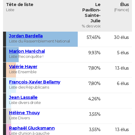
Tête de liste
Le
Élus
Liste
Pavillon-
(France)
Sainte-
Julie
% des voix
Jordan Bardella
57,45%
30 élus
Liste du Rassemblement National
Marion Maréchal
9,93%
5 élus
Liste Reconquête !
Valérie Hayer
7,80%
13 élus
Liste Ensemble
François-Xavier Bellamy
7,80%
6 élus
Liste des Républicains
Jean Lassalle
4,26%
Liste divers droite
Hélène Thouy
3,55%
Liste Divers
Raphaël Glucksmann
3,55%
13 élus
Liste d'union à gauche