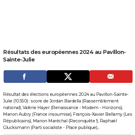
City break
Voyage de noces
Climat
Destinations
Voyage nature
Forum
+
PHOTO
GUIDES D'ACHAT
BONS PLANS
CARTE DE VOEUX
Résultats des européennes 2024 au Pavillon-
Carte Bonne année
Carte Pâques
Carte de Noël
Carte Saint-Valentin
Carte d'anniversaire
DICTIONNAIRE
Sainte-Julie
Biographies
Expressions
Dictionnaire
Citations
Proverbes
PROGRAMME TV
COPAINS D'AVANT
Se connecter
Collèges
Universités
Service militaire
S'inscrire
Lycées
Primaires
Entreprises
Avis de recherche
AVIS DE DÉCÈS
Résultat des élections européennes 2024 au Pavillon-Sainte-
Julie (10350) : score de Jordan Bardella (Rassemblement
FORUM
national), Valérie Hayer (Renaissance - Modem - Horizons),
Manon Aubry (France insoumise), François-Xavier Bellamy (Les
Lifestyle
Sport
Television
Cinema
Bricolage
Culture
Auto
Voyage
Républicains), Marion Maréchal (Reconquête !), Raphaël
Glucksmann (Parti socialiste - Place publique)...