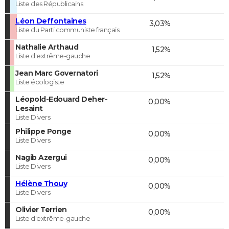
Liste des Républicains
Léon Deffontaines
3,03%
Liste du Parti communiste français
Nathalie Arthaud
1,52%
Liste d'extrême-gauche
Jean Marc Governatori
1,52%
Liste écologiste
Léopold-Edouard Deher-
0,00%
Lesaint
Liste Divers
Philippe Ponge
0,00%
Liste Divers
Nagib Azergui
0,00%
Liste Divers
Hélène Thouy
0,00%
Liste Divers
Olivier Terrien
0,00%
Liste d'extrême-gauche