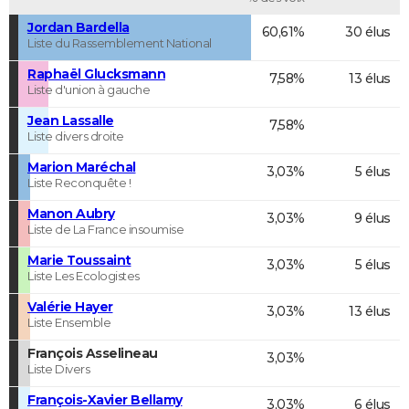
Jordan Bardella
60,61%
30 élus
Liste du Rassemblement National
Raphaël Glucksmann
7,58%
13 élus
Liste d'union à gauche
Jean Lassalle
7,58%
Liste divers droite
Marion Maréchal
3,03%
5 élus
Liste Reconquête !
Manon Aubry
3,03%
9 élus
Liste de La France insoumise
Marie Toussaint
3,03%
5 élus
Liste Les Ecologistes
Valérie Hayer
3,03%
13 élus
Liste Ensemble
François Asselineau
3,03%
Liste Divers
François-Xavier Bellamy
3,03%
6 élus