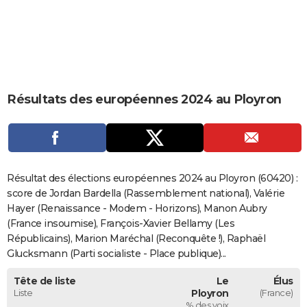
City break
Voyage de noces
Climat
Destinations
Voyage nature
Forum
+
PHOTO
GUIDES D'ACHAT
BONS PLANS
Résultats des européennes 2024 au Ployron
CARTE DE VOEUX
Carte Bonne année
Carte Pâques
Carte de Noël
Carte Saint-Valentin
Carte d'anniversaire
DICTIONNAIRE
Biographies
Expressions
Dictionnaire
Citations
Proverbes
PROGRAMME TV
Résultat des élections européennes 2024 au Ployron (60420) :
COPAINS D'AVANT
score de Jordan Bardella (Rassemblement national), Valérie
Hayer (Renaissance - Modem - Horizons), Manon Aubry
Se connecter
Collèges
Universités
Service militaire
S'inscrire
Lycées
Primaires
Entreprises
Avis de recherche
AVIS DE DÉCÈS
(France insoumise), François-Xavier Bellamy (Les
Républicains), Marion Maréchal (Reconquête !), Raphaël
FORUM
Glucksmann (Parti socialiste - Place publique)...
Lifestyle
Sport
Television
Cinema
Bricolage
Culture
Auto
Voyage
Tête de liste
Le
Élus
Liste
Ployron
(France)
% des voix