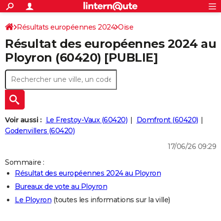
ACTUALITÉS
Connexion
S'inscrire
Résultats européennes 2024
Oise
Rechercher
Société
Education
Villes
Politique
Faits Divers
Monde
+
SPORT
Résultat des européennes 2024 au
Football
Cyclisme
Forum
Coupe du monde 2026
Tennis
Rugby
CULTURE
Ployron (60420) [PUBLIE]
TNT
Cinéma
Musique
Programme TV
Streaming
Sorties cinéma
+
FINANCE
Impôts
Immobilier
Banque
Crédit
Retraite
Epargne
Risques naturels par ville
Assurance
AUTO
Réserver un essai
Berlines
Forum auto
Essais
Citadines
SUV
+
HIGH-TECH
Voir aussi :
Le Frestoy-Vaux (60420)
Domfront (60420)
Meilleur smartphone
Ordinateurs
Guide high-tech
Mobiles
Internet
Jeux vidéo
+
Godenvillers (60420)
BRICOLAGE
17/06/26 09:29
Aménagement intérieur
Cuisine
Jardinage
+
Forum
Extérieur
Salle de bains
Rangement
WEEK-END
Sommaire :
Escapades
Expositions
Week-end nature
Guides de France
Patrimoine
Musées
+
LIFESTYLE
Résultat des européennes 2024 au Ployron
Bureaux de vote au Ployron
Bien-être
Mode
+
Art de vivre
Loisirs
Modes de vie
SANTE
Le Ployron
(toutes les informations sur la ville)
Guide de la santé
Médicaments
+
Alimentation
Maladies
Sommeil
VOYAGE