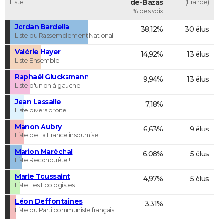
Liste
de-Bazas
(France)
% des voix
Jordan Bardella
38,12%
30 élus
Liste du Rassemblement National
Valérie Hayer
14,92%
13 élus
Liste Ensemble
Raphaël Glucksmann
9,94%
13 élus
Liste d'union à gauche
Jean Lassalle
7,18%
Liste divers droite
Manon Aubry
6,63%
9 élus
Liste de La France insoumise
Marion Maréchal
6,08%
5 élus
Liste Reconquête !
Marie Toussaint
4,97%
5 élus
Liste Les Ecologistes
Léon Deffontaines
3,31%
Liste du Parti communiste français