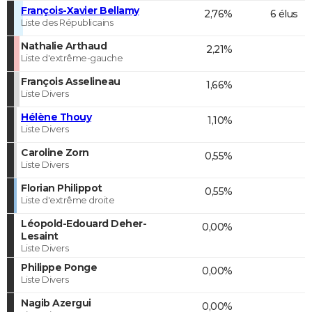
François-Xavier Bellamy
2,76%
6 élus
Liste des Républicains
Nathalie Arthaud
2,21%
Liste d'extrême-gauche
François Asselineau
1,66%
Liste Divers
Hélène Thouy
1,10%
Liste Divers
Caroline Zorn
0,55%
Liste Divers
Florian Philippot
0,55%
Liste d'extrême droite
Léopold-Edouard Deher-
0,00%
Lesaint
Liste Divers
Philippe Ponge
0,00%
Liste Divers
Nagib Azergui
0,00%