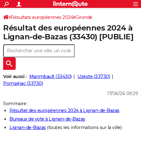
ACTUALITÉS
Connexion
S'inscrire
Résultats européennes 2024
Gironde
Rechercher
Société
Education
Villes
Politique
Faits Divers
Monde
+
SPORT
Résultat des européennes 2024 à
Football
Cyclisme
Forum
Coupe du monde 2026
Tennis
Rugby
CULTURE
Lignan-de-Bazas (33430) [PUBLIE]
TNT
Cinéma
Musique
Programme TV
Streaming
Sorties cinéma
+
FINANCE
Impôts
Immobilier
Banque
Crédit
Retraite
Epargne
Risques naturels par ville
Assurance
AUTO
Réserver un essai
Berlines
Forum auto
Essais
Citadines
SUV
+
HIGH-TECH
Voir aussi :
Marimbault (33430)
Uzeste (33730)
Meilleur smartphone
Ordinateurs
Guide high-tech
Mobiles
Internet
Jeux vidéo
+
Pompéjac (33730)
BRICOLAGE
17/06/26 09:29
Aménagement intérieur
Cuisine
Jardinage
+
Forum
Extérieur
Salle de bains
Rangement
WEEK-END
Sommaire :
Escapades
Expositions
Week-end nature
Guides de France
Patrimoine
Musées
+
LIFESTYLE
Résultat des européennes 2024 à Lignan-de-Bazas
Bureaux de vote à Lignan-de-Bazas
Bien-être
Mode
+
Art de vivre
Loisirs
Modes de vie
SANTE
Lignan-de-Bazas
(toutes les informations sur la ville)
Guide de la santé
Médicaments
+
Alimentation
Maladies
Sommeil
VOYAGE