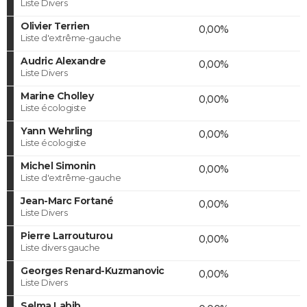
Liste Divers
Olivier Terrien
0,00%
Liste d'extrême-gauche
Audric Alexandre
0,00%
Liste Divers
Marine Cholley
0,00%
Liste écologiste
Yann Wehrling
0,00%
Liste écologiste
Michel Simonin
0,00%
Liste d'extrême-gauche
Jean-Marc Fortané
0,00%
Liste Divers
Pierre Larrouturou
0,00%
Liste divers gauche
Georges Renard-Kuzmanovic
0,00%
Liste Divers
Selma Labib