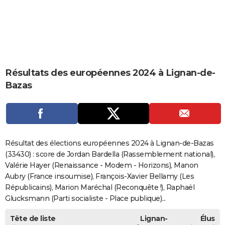
City break
Voyage de noces
Climat
Destinations
Voyage nature
Forum
+
PHOTO
GUIDES D'ACHAT
BONS PLANS
Résultats des européennes 2024 à Lignan-de-
CARTE DE VOEUX
Bazas
Carte Bonne année
Carte Pâques
Carte de Noël
Carte Saint-Valentin
Carte d'anniversaire
DICTIONNAIRE
Biographies
Expressions
Dictionnaire
Citations
Proverbes
PROGRAMME TV
COPAINS D'AVANT
Résultat des élections européennes 2024 à Lignan-de-Bazas
Se connecter
Collèges
Universités
Service militaire
S'inscrire
Lycées
Primaires
Entreprises
Avis de recherche
(33430) : score de Jordan Bardella (Rassemblement national),
AVIS DE DÉCÈS
Valérie Hayer (Renaissance - Modem - Horizons), Manon
FORUM
Aubry (France insoumise), François-Xavier Bellamy (Les
Républicains), Marion Maréchal (Reconquête !), Raphaël
Lifestyle
Sport
Television
Cinema
Bricolage
Culture
Auto
Voyage
Glucksmann (Parti socialiste - Place publique)...
Tête de liste
Lignan-
Élus