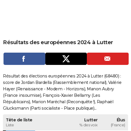
City break
Voyage de noces
Climat
Destinations
Voyage nature
Forum
+
PHOTO
GUIDES D'ACHAT
BONS PLANS
Résultats des européennes 2024 à Lutter
CARTE DE VOEUX
Carte Bonne année
Carte Pâques
Carte de Noël
Carte Saint-Valentin
Carte d'anniversaire
DICTIONNAIRE
Biographies
Expressions
Dictionnaire
Citations
Proverbes
PROGRAMME TV
Résultat des élections européennes 2024 à Lutter (68480) :
COPAINS D'AVANT
score de Jordan Bardella (Rassemblement national), Valérie
Hayer (Renaissance - Modem - Horizons), Manon Aubry
Se connecter
Collèges
Universités
Service militaire
S'inscrire
Lycées
Primaires
Entreprises
Avis de recherche
AVIS DE DÉCÈS
(France insoumise), François-Xavier Bellamy (Les
Républicains), Marion Maréchal (Reconquête !), Raphaël
FORUM
Glucksmann (Parti socialiste - Place publique)...
Lifestyle
Sport
Television
Cinema
Bricolage
Culture
Auto
Voyage
Tête de liste
Lutter
Élus
Liste
% des voix
(France)