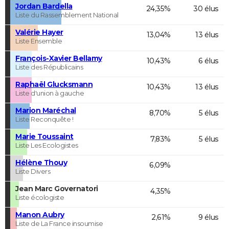
Jordan Bardella
24,35%
30 élus
Liste du Rassemblement National
Valérie Hayer
13,04%
13 élus
Liste Ensemble
François-Xavier Bellamy
10,43%
6 élus
Liste des Républicains
Raphaël Glucksmann
10,43%
13 élus
Liste d'union à gauche
Marion Maréchal
8,70%
5 élus
Liste Reconquête !
Marie Toussaint
7,83%
5 élus
Liste Les Ecologistes
Hélène Thouy
6,09%
Liste Divers
Jean Marc Governatori
4,35%
Liste écologiste
Manon Aubry
2,61%
9 élus
Liste de La France insoumise