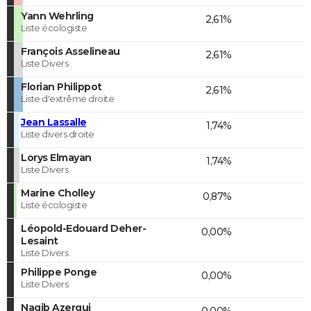
Yann Wehrling
2,61%
Liste écologiste
François Asselineau
2,61%
Liste Divers
Florian Philippot
2,61%
Liste d'extrême droite
Jean Lassalle
1,74%
Liste divers droite
Lorys Elmayan
1,74%
Liste Divers
Marine Cholley
0,87%
Liste écologiste
Léopold-Edouard Deher-
0,00%
Lesaint
Liste Divers
Philippe Ponge
0,00%
Liste Divers
Nagib Azergui
0,00%