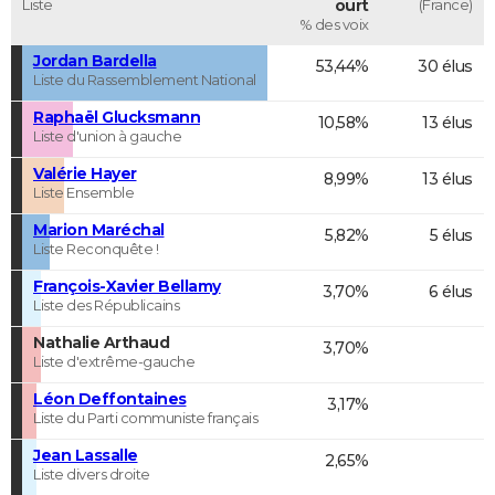
Liste
ourt
(France)
% des voix
Jordan Bardella
53,44%
30 élus
Liste du Rassemblement National
Raphaël Glucksmann
10,58%
13 élus
Liste d'union à gauche
Valérie Hayer
8,99%
13 élus
Liste Ensemble
Marion Maréchal
5,82%
5 élus
Liste Reconquête !
François-Xavier Bellamy
3,70%
6 élus
Liste des Républicains
Nathalie Arthaud
3,70%
Liste d'extrême-gauche
Léon Deffontaines
3,17%
Liste du Parti communiste français
Jean Lassalle
2,65%
Liste divers droite