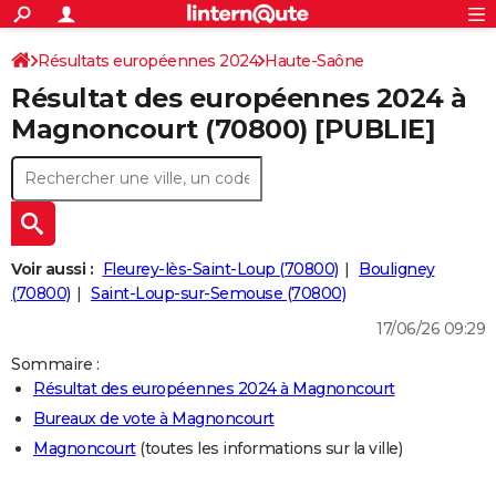
ACTUALITÉS
Connexion
S'inscrire
Résultats européennes 2024
Haute-Saône
Rechercher
Société
Education
Villes
Politique
Faits Divers
Monde
+
SPORT
Résultat des européennes 2024 à
Football
Cyclisme
Forum
Coupe du monde 2026
Tennis
Rugby
CULTURE
Magnoncourt (70800) [PUBLIE]
TNT
Cinéma
Musique
Programme TV
Streaming
Sorties cinéma
+
FINANCE
Impôts
Immobilier
Banque
Crédit
Retraite
Epargne
Risques naturels par ville
Assurance
AUTO
Réserver un essai
Berlines
Forum auto
Essais
Citadines
SUV
+
HIGH-TECH
Voir aussi :
Fleurey-lès-Saint-Loup (70800)
Bouligney
Meilleur smartphone
Ordinateurs
Guide high-tech
Mobiles
Internet
Jeux vidéo
+
(70800)
Saint-Loup-sur-Semouse (70800)
BRICOLAGE
17/06/26 09:29
Aménagement intérieur
Cuisine
Jardinage
+
Forum
Extérieur
Salle de bains
Rangement
WEEK-END
Sommaire :
Escapades
Expositions
Week-end nature
Guides de France
Patrimoine
Musées
+
LIFESTYLE
Résultat des européennes 2024 à Magnoncourt
Bureaux de vote à Magnoncourt
Bien-être
Mode
+
Art de vivre
Loisirs
Modes de vie
SANTE
Magnoncourt
(toutes les informations sur la ville)
Guide de la santé
Médicaments
+
Alimentation
Maladies
Sommeil
VOYAGE