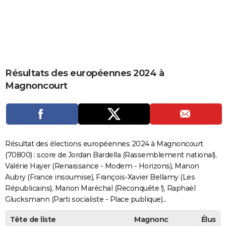
City break
Voyage de noces
Climat
Destinations
Voyage nature
Forum
+
PHOTO
GUIDES D'ACHAT
BONS PLANS
Résultats des européennes 2024 à
CARTE DE VOEUX
Magnoncourt
Carte Bonne année
Carte Pâques
Carte de Noël
Carte Saint-Valentin
Carte d'anniversaire
DICTIONNAIRE
Biographies
Expressions
Dictionnaire
Citations
Proverbes
PROGRAMME TV
COPAINS D'AVANT
Résultat des élections européennes 2024 à Magnoncourt
Se connecter
Collèges
Universités
Service militaire
S'inscrire
Lycées
Primaires
Entreprises
Avis de recherche
(70800) : score de Jordan Bardella (Rassemblement national),
AVIS DE DÉCÈS
Valérie Hayer (Renaissance - Modem - Horizons), Manon
FORUM
Aubry (France insoumise), François-Xavier Bellamy (Les
Républicains), Marion Maréchal (Reconquête !), Raphaël
Lifestyle
Sport
Television
Cinema
Bricolage
Culture
Auto
Voyage
Glucksmann (Parti socialiste - Place publique)...
Tête de liste
Magnonc
Élus