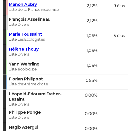
Manon Aubry
2,12%
9 élus
Liste de La France insoumise
François Asselineau
2,12%
Liste Divers
Marie Toussaint
1,06%
5 élus
Liste Les Ecologistes
Hélène Thouy
1,06%
Liste Divers
Yann Wehrling
1,06%
Liste écologiste
Florian Philippot
0,53%
Liste d'extrême droite
Léopold-Edouard Deher-
0,00%
Lesaint
Liste Divers
Philippe Ponge
0,00%
Liste Divers
Nagib Azergui
0,00%