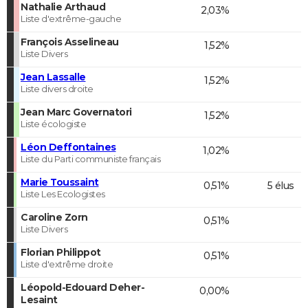
Nathalie Arthaud
2,03%
Liste d'extrême-gauche
François Asselineau
1,52%
Liste Divers
Jean Lassalle
1,52%
Liste divers droite
Jean Marc Governatori
1,52%
Liste écologiste
Léon Deffontaines
1,02%
Liste du Parti communiste français
Marie Toussaint
0,51%
5 élus
Liste Les Ecologistes
Caroline Zorn
0,51%
Liste Divers
Florian Philippot
0,51%
Liste d'extrême droite
Léopold-Edouard Deher-
0,00%
Lesaint