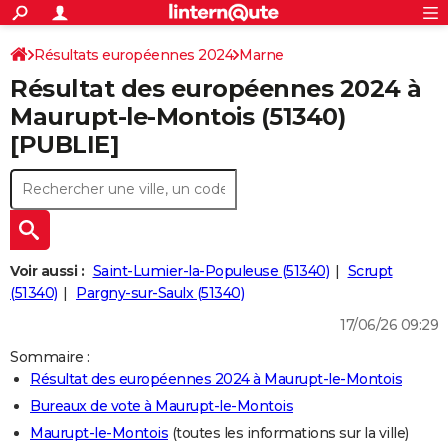
ACTUALITÉS
Connexion
S'inscrire
Résultats européennes 2024
Marne
Rechercher
Société
Education
Villes
Politique
Faits Divers
Monde
+
SPORT
Résultat des européennes 2024 à
Football
Cyclisme
Forum
Coupe du monde 2026
Tennis
Rugby
CULTURE
Maurupt-le-Montois (51340)
[PUBLIE]
TNT
Cinéma
Musique
Programme TV
Streaming
Sorties cinéma
+
FINANCE
Impôts
Immobilier
Banque
Crédit
Retraite
Epargne
Risques naturels par ville
Assurance
AUTO
Réserver un essai
Berlines
Forum auto
Essais
Citadines
SUV
+
HIGH-TECH
Meilleur smartphone
Ordinateurs
Guide high-tech
Mobiles
Internet
Jeux vidéo
+
BRICOLAGE
Voir aussi :
Saint-Lumier-la-Populeuse (51340)
Scrupt
(51340)
Pargny-sur-Saulx (51340)
Aménagement intérieur
Cuisine
Jardinage
+
Forum
Extérieur
Salle de bains
Rangement
WEEK-END
17/06/26 09:29
Escapades
Expositions
Week-end nature
Guides de France
Patrimoine
Musées
+
LIFESTYLE
Sommaire :
Résultat des européennes 2024 à Maurupt-le-Montois
Bien-être
Mode
+
Art de vivre
Loisirs
Modes de vie
SANTE
Bureaux de vote à Maurupt-le-Montois
Guide de la santé
Médicaments
+
Alimentation
Maladies
Sommeil
VOYAGE
Maurupt-le-Montois
(toutes les informations sur la ville)