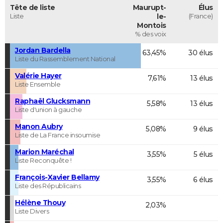
Tête de liste
Maurupt-
Élus
Liste
le-
(France)
Montois
% des voix
Jordan Bardella
63,45%
30 élus
Liste du Rassemblement National
Valérie Hayer
7,61%
13 élus
Liste Ensemble
Raphaël Glucksmann
5,58%
13 élus
Liste d'union à gauche
Manon Aubry
5,08%
9 élus
Liste de La France insoumise
Marion Maréchal
3,55%
5 élus
Liste Reconquête !
François-Xavier Bellamy
3,55%
6 élus
Liste des Républicains
Hélène Thouy
2,03%
Liste Divers