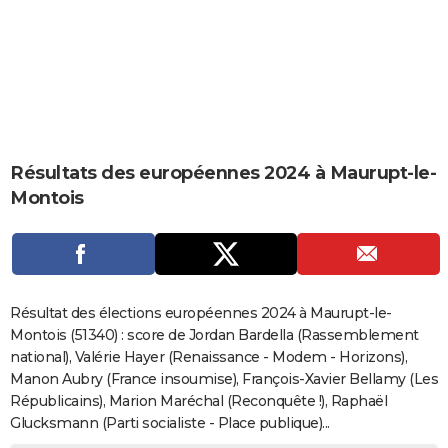
City break
Voyage de noces
Climat
Destinations
Voyage nature
Forum
+
PHOTO
GUIDES D'ACHAT
BONS PLANS
CARTE DE VOEUX
Résultats des européennes 2024 à Maurupt-le-
Carte Bonne année
Carte Pâques
Carte de Noël
Carte Saint-Valentin
Carte d'anniversaire
DICTIONNAIRE
Montois
Biographies
Expressions
Dictionnaire
Citations
Proverbes
PROGRAMME TV
COPAINS D'AVANT
Se connecter
Collèges
Universités
Service militaire
S'inscrire
Lycées
Primaires
Entreprises
Avis de recherche
AVIS DE DÉCÈS
Résultat des élections européennes 2024 à Maurupt-le-
Montois (51340) : score de Jordan Bardella (Rassemblement
FORUM
national), Valérie Hayer (Renaissance - Modem - Horizons),
Manon Aubry (France insoumise), François-Xavier Bellamy (Les
Lifestyle
Sport
Television
Cinema
Bricolage
Culture
Auto
Voyage
Républicains), Marion Maréchal (Reconquête !), Raphaël
Glucksmann (Parti socialiste - Place publique)...