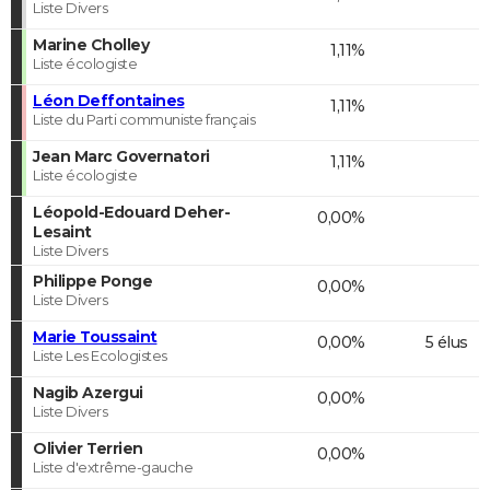
Liste Divers
Marine Cholley
1,11%
Liste écologiste
Léon Deffontaines
1,11%
Liste du Parti communiste français
Jean Marc Governatori
1,11%
Liste écologiste
Léopold-Edouard Deher-
0,00%
Lesaint
Liste Divers
Philippe Ponge
0,00%
Liste Divers
Marie Toussaint
0,00%
5 élus
Liste Les Ecologistes
Nagib Azergui
0,00%
Liste Divers
Olivier Terrien
0,00%
Liste d'extrême-gauche