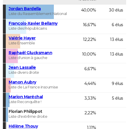
Jordan Bardella
40,00%
30 élus
Liste du Rassemblement National
François-Xavier Bellamy
16,67%
6 élus
Liste des Républicains
Valérie Hayer
12,22%
13 élus
Liste Ensemble
Raphaël Glucksmann
10,00%
13 élus
Liste d'union à gauche
Jean Lassalle
6,67%
Liste divers droite
Manon Aubry
4,44%
9 élus
Liste de La France insoumise
Marion Maréchal
3,33%
5 élus
Liste Reconquête !
Florian Philippot
2,22%
Liste d'extrême droite
Hélène Thouy
1,11%