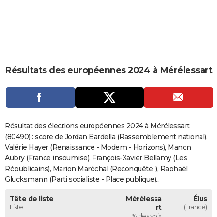
City break
Voyage de noces
Climat
Destinations
Voyage nature
Forum
+
PHOTO
GUIDES D'ACHAT
BONS PLANS
Résultats des européennes 2024 à Mérélessart
CARTE DE VOEUX
Carte Bonne année
Carte Pâques
Carte de Noël
Carte Saint-Valentin
Carte d'anniversaire
DICTIONNAIRE
Biographies
Expressions
Dictionnaire
Citations
Proverbes
PROGRAMME TV
Résultat des élections européennes 2024 à Mérélessart
COPAINS D'AVANT
(80490) : score de Jordan Bardella (Rassemblement national),
Valérie Hayer (Renaissance - Modem - Horizons), Manon
Se connecter
Collèges
Universités
Service militaire
S'inscrire
Lycées
Primaires
Entreprises
Avis de recherche
AVIS DE DÉCÈS
Aubry (France insoumise), François-Xavier Bellamy (Les
Républicains), Marion Maréchal (Reconquête !), Raphaël
FORUM
Glucksmann (Parti socialiste - Place publique)...
Lifestyle
Sport
Television
Cinema
Bricolage
Culture
Auto
Voyage
Tête de liste
Mérélessa
Élus
Liste
rt
(France)
% des voix