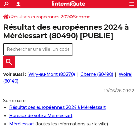
ACTUALITÉS
Connexion
S'inscrire
Résultats européennes 2024
Somme
Rechercher
Société
Education
Villes
Politique
Faits Divers
Monde
+
SPORT
Résultat des européennes 2024 à
Football
Cyclisme
Forum
Coupe du monde 2026
Tennis
Rugby
CULTURE
Mérélessart (80490) [PUBLIE]
TNT
Cinéma
Musique
Programme TV
Streaming
Sorties cinéma
+
FINANCE
Impôts
Immobilier
Banque
Crédit
Retraite
Epargne
Risques naturels par ville
Assurance
AUTO
Réserver un essai
Berlines
Forum auto
Essais
Citadines
SUV
+
HIGH-TECH
Voir aussi :
Wiry-au-Mont (80270)
Citerne (80490)
Woirel
Meilleur smartphone
Ordinateurs
Guide high-tech
Mobiles
Internet
Jeux vidéo
+
(80140)
BRICOLAGE
17/06/26 09:22
Aménagement intérieur
Cuisine
Jardinage
+
Forum
Extérieur
Salle de bains
Rangement
WEEK-END
Sommaire :
Escapades
Expositions
Week-end nature
Guides de France
Patrimoine
Musées
+
LIFESTYLE
Résultat des européennes 2024 à Mérélessart
Bureaux de vote à Mérélessart
Bien-être
Mode
+
Art de vivre
Loisirs
Modes de vie
SANTE
Mérélessart
(toutes les informations sur la ville)
Guide de la santé
Médicaments
+
Alimentation
Maladies
Sommeil
VOYAGE