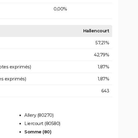
0,00%
Hallencourt
57,21%
42,79%
otes exprimés)
1,87%
es exprimés)
1,87%
643
Allery (80270)
Liercourt (80580)
Somme (80)