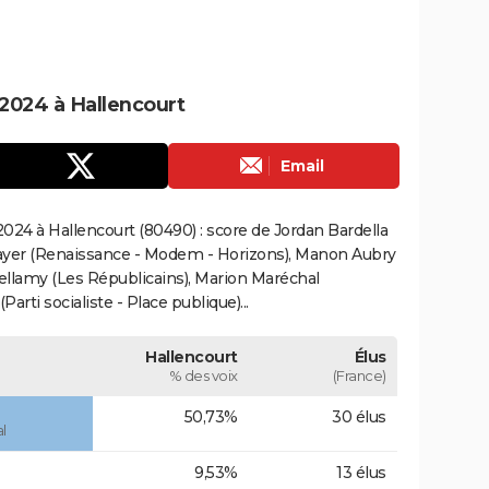
2024 à Hallencourt
Email
024 à Hallencourt (80490) : score de Jordan Bardella
ayer (Renaissance - Modem - Horizons), Manon Aubry
Bellamy (Les Républicains), Marion Maréchal
rti socialiste - Place publique)...
Hallencourt
Élus
% des voix
(France)
50,73%
30 élus
l
9,53%
13 élus