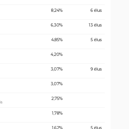
8,24%
6 élus
6,30%
13 élus
4,85%
5 élus
4,20%
3,07%
9 élus
3,07%
2,75%
is
1,78%
1,62%
5 élus