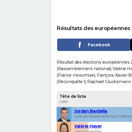
Résultats des européennes 
Facebook
Résultat des élections européennes 2
(Rassemblement national), Valérie H
(France insoumise), François-Xavier 
(Reconquête !), Raphaël Glucksmann (Pa
Tête de liste
Liste
Jordan Bardella
Liste du Rassemblement Nationa
Valérie Hayer
Liste Ensemble