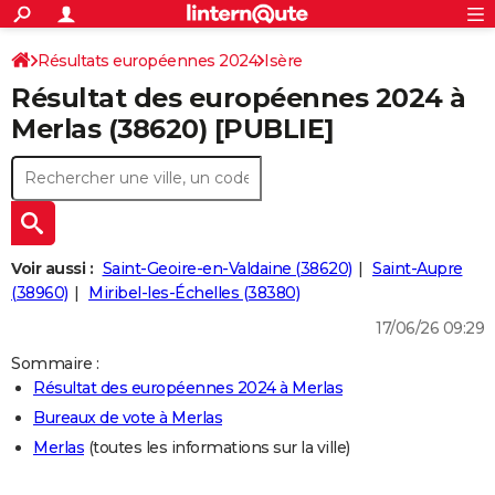
ACTUALITÉS
Connexion
S'inscrire
Résultats européennes 2024
Isère
Rechercher
Société
Education
Villes
Politique
Faits Divers
Monde
+
SPORT
Résultat des européennes 2024 à
Football
Cyclisme
Forum
Coupe du monde 2026
Tennis
Rugby
CULTURE
Merlas (38620) [PUBLIE]
TNT
Cinéma
Musique
Programme TV
Streaming
Sorties cinéma
+
FINANCE
Impôts
Immobilier
Banque
Crédit
Retraite
Epargne
Risques naturels par ville
Assurance
AUTO
Réserver un essai
Berlines
Forum auto
Essais
Citadines
SUV
+
HIGH-TECH
Voir aussi :
Saint-Geoire-en-Valdaine (38620)
Saint-Aupre
Meilleur smartphone
Ordinateurs
Guide high-tech
Mobiles
Internet
Jeux vidéo
+
(38960)
Miribel-les-Échelles (38380)
BRICOLAGE
17/06/26 09:29
Aménagement intérieur
Cuisine
Jardinage
+
Forum
Extérieur
Salle de bains
Rangement
WEEK-END
Sommaire :
Escapades
Expositions
Week-end nature
Guides de France
Patrimoine
Musées
+
LIFESTYLE
Résultat des européennes 2024 à Merlas
Bureaux de vote à Merlas
Bien-être
Mode
+
Art de vivre
Loisirs
Modes de vie
SANTE
Merlas
(toutes les informations sur la ville)
Guide de la santé
Médicaments
+
Alimentation
Maladies
Sommeil
VOYAGE