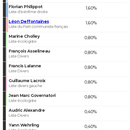
Florian Philippot
1,60%
Liste d'extrême droite
Léon Deffontaines
1,60%
Liste du Parti communiste français
Marine Cholley
0,80%
Liste écologiste
François Asselineau
0,80%
Liste Divers
Francis Lalanne
0,80%
Liste Divers
Guillaume Lacroix
0,80%
Liste divers gauche
Jean Marc Governatori
0,80%
Liste écologiste
Audric Alexandre
0,40%
Liste Divers
Yann Wehrling
0,40%
Liste écologiste