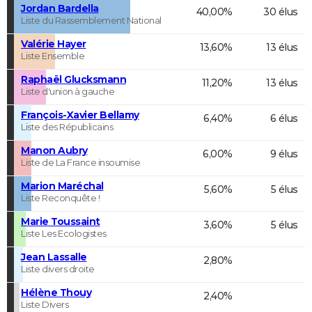
Jordan Bardella
40,00%
30 élus
Liste du Rassemblement National
Valérie Hayer
13,60%
13 élus
Liste Ensemble
Raphaël Glucksmann
11,20%
13 élus
Liste d'union à gauche
François-Xavier Bellamy
6,40%
6 élus
Liste des Républicains
Manon Aubry
6,00%
9 élus
Liste de La France insoumise
Marion Maréchal
5,60%
5 élus
Liste Reconquête !
Marie Toussaint
3,60%
5 élus
Liste Les Ecologistes
Jean Lassalle
2,80%
Liste divers droite
Hélène Thouy
2,40%
Liste Divers