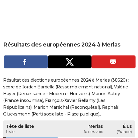
City break
Voyage de noces
Climat
Destinations
Voyage nature
Forum
+
PHOTO
GUIDES D'ACHAT
BONS PLANS
Résultats des européennes 2024 à Merlas
CARTE DE VOEUX
Carte Bonne année
Carte Pâques
Carte de Noël
Carte Saint-Valentin
Carte d'anniversaire
DICTIONNAIRE
Biographies
Expressions
Dictionnaire
Citations
Proverbes
PROGRAMME TV
Résultat des élections européennes 2024 à Merlas (38620) :
COPAINS D'AVANT
score de Jordan Bardella (Rassemblement national), Valérie
Hayer (Renaissance - Modem - Horizons), Manon Aubry
Se connecter
Collèges
Universités
Service militaire
S'inscrire
Lycées
Primaires
Entreprises
Avis de recherche
AVIS DE DÉCÈS
(France insoumise), François-Xavier Bellamy (Les
Républicains), Marion Maréchal (Reconquête !), Raphaël
FORUM
Glucksmann (Parti socialiste - Place publique)...
Lifestyle
Sport
Television
Cinema
Bricolage
Culture
Auto
Voyage
Tête de liste
Merlas
Élus
Liste
% des voix
(France)