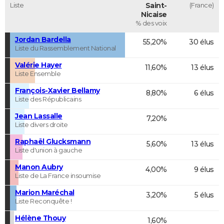
Liste
Saint-
(France)
Nicaise
% des voix
Jordan Bardella
55,20%
30 élus
Liste du Rassemblement National
Valérie Hayer
11,60%
13 élus
Liste Ensemble
François-Xavier Bellamy
8,80%
6 élus
Liste des Républicains
Jean Lassalle
7,20%
Liste divers droite
Raphaël Glucksmann
5,60%
13 élus
Liste d'union à gauche
Manon Aubry
4,00%
9 élus
Liste de La France insoumise
Marion Maréchal
3,20%
5 élus
Liste Reconquête !
Hélène Thouy
1,60%