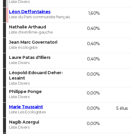
Liste Divers
Léon Deffontaines
1,60%
Liste du Parti communiste français
Nathalie Arthaud
0,40%
Liste d'extrême-gauche
Jean Marc Governatori
0,40%
Liste écologiste
Laure Patas d'Illiers
0,40%
Liste Divers
Léopold-Edouard Deher-
0,00%
Lesaint
Liste Divers
Philippe Ponge
0,00%
Liste Divers
Marie Toussaint
0,00%
5 élus
Liste Les Ecologistes
Nagib Azergui
0,00%
Liste Divers