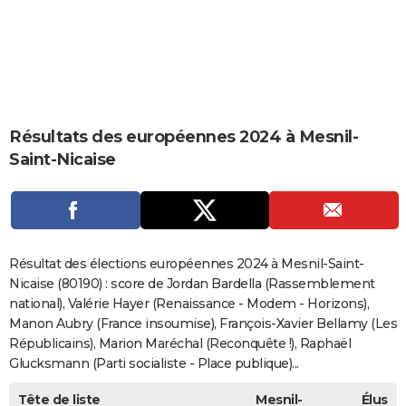
City break
Voyage de noces
Climat
Destinations
Voyage nature
Forum
+
PHOTO
GUIDES D'ACHAT
BONS PLANS
CARTE DE VOEUX
Résultats des européennes 2024 à Mesnil-
Saint-Nicaise
Carte Bonne année
Carte Pâques
Carte de Noël
Carte Saint-Valentin
Carte d'anniversaire
DICTIONNAIRE
Biographies
Expressions
Dictionnaire
Citations
Proverbes
PROGRAMME TV
COPAINS D'AVANT
Résultat des élections européennes 2024 à Mesnil-Saint-
Se connecter
Collèges
Universités
Service militaire
S'inscrire
Lycées
Primaires
Entreprises
Avis de recherche
AVIS DE DÉCÈS
Nicaise (80190) : score de Jordan Bardella (Rassemblement
national), Valérie Hayer (Renaissance - Modem - Horizons),
FORUM
Manon Aubry (France insoumise), François-Xavier Bellamy (Les
Républicains), Marion Maréchal (Reconquête !), Raphaël
Lifestyle
Sport
Television
Cinema
Bricolage
Culture
Auto
Voyage
Glucksmann (Parti socialiste - Place publique)...
Tête de liste
Mesnil-
Élus