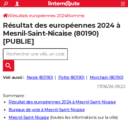
ACTUALITÉS
Connexion
S'inscrire
Résultats européennes 2024
Somme
Rechercher
Société
Education
Villes
Politique
Faits Divers
Monde
+
SPORT
Résultat des européennes 2024 à
Football
Cyclisme
Forum
Coupe du monde 2026
Tennis
Rugby
CULTURE
Mesnil-Saint-Nicaise (80190)
[PUBLIE]
TNT
Cinéma
Musique
Programme TV
Streaming
Sorties cinéma
+
FINANCE
Impôts
Immobilier
Banque
Crédit
Retraite
Epargne
Risques naturels par ville
Assurance
AUTO
Réserver un essai
Berlines
Forum auto
Essais
Citadines
SUV
+
HIGH-TECH
Meilleur smartphone
Ordinateurs
Guide high-tech
Mobiles
Internet
Jeux vidéo
+
BRICOLAGE
Voir aussi :
Nesle (80190)
Potte (80190)
Morchain (80190)
17/06/26 09:22
Aménagement intérieur
Cuisine
Jardinage
+
Forum
Extérieur
Salle de bains
Rangement
WEEK-END
Sommaire :
Escapades
Expositions
Week-end nature
Guides de France
Patrimoine
Musées
+
LIFESTYLE
Résultat des européennes 2024 à Mesnil-Saint-Nicaise
Bureaux de vote à Mesnil-Saint-Nicaise
Bien-être
Mode
+
Art de vivre
Loisirs
Modes de vie
SANTE
Mesnil-Saint-Nicaise
(toutes les informations sur la ville)
Guide de la santé
Médicaments
+
Alimentation
Maladies
Sommeil
VOYAGE