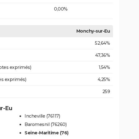
0,00%
Monchy-sur-Eu
52,64%
47,36%
otes exprimés)
1,54%
es exprimés)
4,25%
259
ur-Eu
Incheville (76117)
Baromesnil (76260)
Seine-Maritime (76)