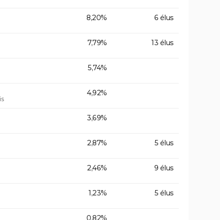
8,20%
6 élus
7,79%
13 élus
5,74%
4,92%
is
3,69%
2,87%
5 élus
2,46%
9 élus
1,23%
5 élus
0,82%