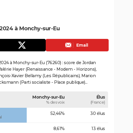
 2024 à Monchy-sur-Eu
Email
2024 à Monchy-sur-Eu (76260) : score de Jordan
alérie Hayer (Renaissance - Modem - Horizons),
çois-Xavier Bellamy (Les Républicains), Marion
smann (Parti socialiste - Place publique)...
Monchy-sur-Eu
Élus
% des voix
(France)
52,46%
30 élus
l
8,61%
13 élus