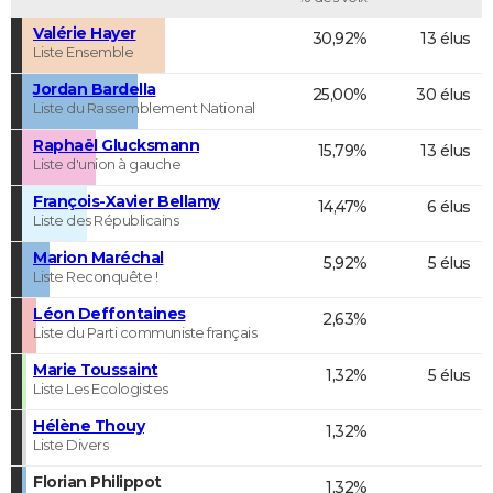
Valérie Hayer
30,92%
13 élus
Liste Ensemble
Jordan Bardella
25,00%
30 élus
Liste du Rassemblement National
Raphaël Glucksmann
15,79%
13 élus
Liste d'union à gauche
François-Xavier Bellamy
14,47%
6 élus
Liste des Républicains
Marion Maréchal
5,92%
5 élus
Liste Reconquête !
Léon Deffontaines
2,63%
Liste du Parti communiste français
Marie Toussaint
1,32%
5 élus
Liste Les Ecologistes
Hélène Thouy
1,32%
Liste Divers
Florian Philippot
1,32%