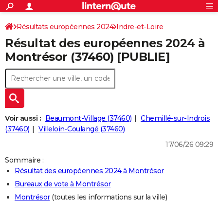
ACTUALITÉS
Connexion
S'inscrire
Résultats européennes 2024
Indre-et-Loire
Rechercher
Société
Education
Villes
Politique
Faits Divers
Monde
+
SPORT
Résultat des européennes 2024 à
Football
Cyclisme
Forum
Coupe du monde 2026
Tennis
Rugby
CULTURE
Montrésor (37460) [PUBLIE]
TNT
Cinéma
Musique
Programme TV
Streaming
Sorties cinéma
+
FINANCE
Impôts
Immobilier
Banque
Crédit
Retraite
Epargne
Risques naturels par ville
Assurance
AUTO
Réserver un essai
Berlines
Forum auto
Essais
Citadines
SUV
+
HIGH-TECH
Voir aussi :
Beaumont-Village (37460)
Chemillé-sur-Indrois
Meilleur smartphone
Ordinateurs
Guide high-tech
Mobiles
Internet
Jeux vidéo
+
(37460)
Villeloin-Coulangé (37460)
BRICOLAGE
17/06/26 09:29
Aménagement intérieur
Cuisine
Jardinage
+
Forum
Extérieur
Salle de bains
Rangement
WEEK-END
Sommaire :
Escapades
Expositions
Week-end nature
Guides de France
Patrimoine
Musées
+
LIFESTYLE
Résultat des européennes 2024 à Montrésor
Bureaux de vote à Montrésor
Bien-être
Mode
+
Art de vivre
Loisirs
Modes de vie
SANTE
Montrésor
(toutes les informations sur la ville)
Guide de la santé
Médicaments
+
Alimentation
Maladies
Sommeil
VOYAGE