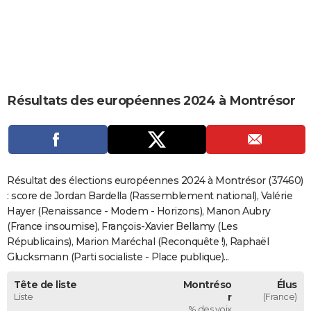
City break
Voyage de noces
Climat
Destinations
Voyage nature
Forum
+
PHOTO
GUIDES D'ACHAT
BONS PLANS
Résultats des européennes 2024 à Montrésor
CARTE DE VOEUX
Carte Bonne année
Carte Pâques
Carte de Noël
Carte Saint-Valentin
Carte d'anniversaire
DICTIONNAIRE
Biographies
Expressions
Dictionnaire
Citations
Proverbes
PROGRAMME TV
Résultat des élections européennes 2024 à Montrésor (37460)
COPAINS D'AVANT
: score de Jordan Bardella (Rassemblement national), Valérie
Hayer (Renaissance - Modem - Horizons), Manon Aubry
Se connecter
Collèges
Universités
Service militaire
S'inscrire
Lycées
Primaires
Entreprises
Avis de recherche
AVIS DE DÉCÈS
(France insoumise), François-Xavier Bellamy (Les
Républicains), Marion Maréchal (Reconquête !), Raphaël
FORUM
Glucksmann (Parti socialiste - Place publique)...
Lifestyle
Sport
Television
Cinema
Bricolage
Culture
Auto
Voyage
Tête de liste
Montréso
Élus
Liste
r
(France)
% des voix