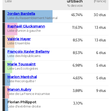
Liste
ultzbach
(France)
% des voix
Jordan Bardella
45,74%
30 élus
Liste du Rassemblement National
Raphaël Glucksmann
11,63%
13 élus
Liste d'union à gauche
Valérie Hayer
8,53%
13 élus
Liste Ensemble
François-Xavier Bellamy
8,53%
6 élus
Liste des Républicains
Marie Toussaint
6,98%
5 élus
Liste Les Ecologistes
Marion Maréchal
4,65%
5 élus
Liste Reconquête !
Manon Aubry
3,88%
9 élus
Liste de La France insoumise
Florian Philippot
3,10%
Liste d'extrême droite