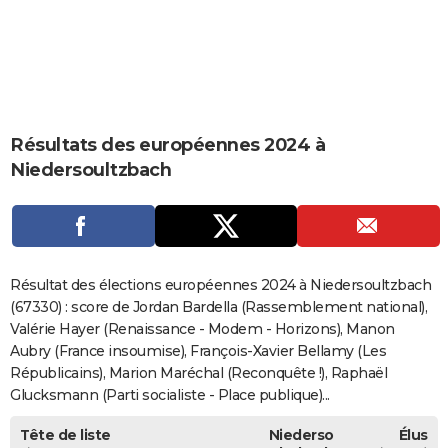
City break
Voyage de noces
Climat
Destinations
Voyage nature
Forum
+
PHOTO
GUIDES D'ACHAT
BONS PLANS
Résultats des européennes 2024 à
CARTE DE VOEUX
Niedersoultzbach
Carte Bonne année
Carte Pâques
Carte de Noël
Carte Saint-Valentin
Carte d'anniversaire
DICTIONNAIRE
Biographies
Expressions
Dictionnaire
Citations
Proverbes
PROGRAMME TV
COPAINS D'AVANT
Résultat des élections européennes 2024 à Niedersoultzbach
Se connecter
Collèges
Universités
Service militaire
S'inscrire
Lycées
Primaires
Entreprises
Avis de recherche
(67330) : score de Jordan Bardella (Rassemblement national),
AVIS DE DÉCÈS
Valérie Hayer (Renaissance - Modem - Horizons), Manon
FORUM
Aubry (France insoumise), François-Xavier Bellamy (Les
Républicains), Marion Maréchal (Reconquête !), Raphaël
Lifestyle
Sport
Television
Cinema
Bricolage
Culture
Auto
Voyage
Glucksmann (Parti socialiste - Place publique)...
Tête de liste
Niederso
Élus