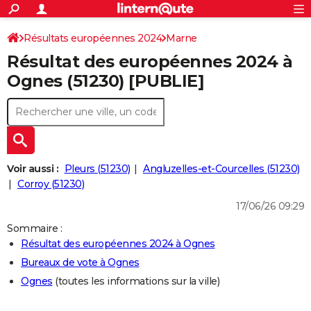
ACTUALITÉS
Connexion
S'inscrire
Résultats européennes 2024
Marne
Rechercher
Société
Education
Villes
Politique
Faits Divers
Monde
+
SPORT
Résultat des européennes 2024 à
Football
Cyclisme
Forum
Coupe du monde 2026
Tennis
Rugby
CULTURE
Ognes (51230) [PUBLIE]
TNT
Cinéma
Musique
Programme TV
Streaming
Sorties cinéma
+
FINANCE
Impôts
Immobilier
Banque
Crédit
Retraite
Epargne
Risques naturels par ville
Assurance
AUTO
Réserver un essai
Berlines
Forum auto
Essais
Citadines
SUV
+
HIGH-TECH
Voir aussi :
Pleurs (51230)
Angluzelles-et-Courcelles (51230)
Meilleur smartphone
Ordinateurs
Guide high-tech
Mobiles
Internet
Jeux vidéo
+
Corroy (51230)
BRICOLAGE
17/06/26 09:29
Aménagement intérieur
Cuisine
Jardinage
+
Forum
Extérieur
Salle de bains
Rangement
WEEK-END
Sommaire :
Escapades
Expositions
Week-end nature
Guides de France
Patrimoine
Musées
+
LIFESTYLE
Résultat des européennes 2024 à Ognes
Bureaux de vote à Ognes
Bien-être
Mode
+
Art de vivre
Loisirs
Modes de vie
SANTE
Ognes
(toutes les informations sur la ville)
Guide de la santé
Médicaments
+
Alimentation
Maladies
Sommeil
VOYAGE