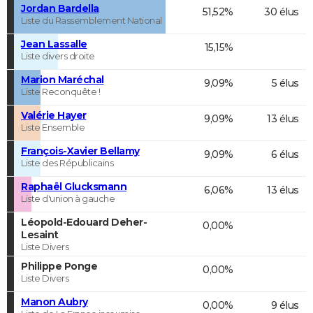
Jordan Bardella
51,52%
30 élus
Liste du Rassemblement National
Jean Lassalle
15,15%
Liste divers droite
Marion Maréchal
9,09%
5 élus
Liste Reconquête !
Valérie Hayer
9,09%
13 élus
Liste Ensemble
François-Xavier Bellamy
9,09%
6 élus
Liste des Républicains
Raphaël Glucksmann
6,06%
13 élus
Liste d'union à gauche
Léopold-Edouard Deher-
0,00%
Lesaint
Liste Divers
Philippe Ponge
0,00%
Liste Divers
Manon Aubry
0,00%
9 élus