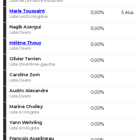
Liste de La France insoumise
Marie Toussaint
0,00%
5 élus
Liste Les Ecologistes
Nagib Azergui
0,00%
Liste Divers
Hélène Thouy
0,00%
Liste Divers
Olivier Terrien
0,00%
Liste d'extrême-gauche
Caroline Zorn
0,00%
Liste Divers
Audric Alexandre
0,00%
Liste Divers
Marine Cholley
0,00%
Liste écologiste
Yann Wehrling
0,00%
Liste écologiste
François Asselineau
0,00%