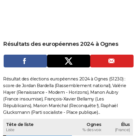
City break
Voyage de noces
Climat
Destinations
Voyage nature
Forum
+
PHOTO
GUIDES D'ACHAT
BONS PLANS
Résultats des européennes 2024 à Ognes
CARTE DE VOEUX
Carte Bonne année
Carte Pâques
Carte de Noël
Carte Saint-Valentin
Carte d'anniversaire
DICTIONNAIRE
Biographies
Expressions
Dictionnaire
Citations
Proverbes
PROGRAMME TV
Résultat des élections européennes 2024 à Ognes (51230) :
COPAINS D'AVANT
score de Jordan Bardella (Rassemblement national), Valérie
Hayer (Renaissance - Modem - Horizons), Manon Aubry
Se connecter
Collèges
Universités
Service militaire
S'inscrire
Lycées
Primaires
Entreprises
Avis de recherche
AVIS DE DÉCÈS
(France insoumise), François-Xavier Bellamy (Les
Républicains), Marion Maréchal (Reconquête !), Raphaël
FORUM
Glucksmann (Parti socialiste - Place publique)...
Lifestyle
Sport
Television
Cinema
Bricolage
Culture
Auto
Voyage
Tête de liste
Ognes
Élus
Liste
% des voix
(France)