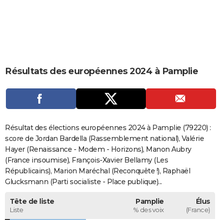
City break
Voyage de noces
Climat
Destinations
Voyage nature
Forum
+
PHOTO
GUIDES D'ACHAT
BONS PLANS
Résultats des européennes 2024 à Pamplie
CARTE DE VOEUX
Carte Bonne année
Carte Pâques
Carte de Noël
Carte Saint-Valentin
Carte d'anniversaire
DICTIONNAIRE
Biographies
Expressions
Dictionnaire
Citations
Proverbes
PROGRAMME TV
Résultat des élections européennes 2024 à Pamplie (79220) :
COPAINS D'AVANT
score de Jordan Bardella (Rassemblement national), Valérie
Hayer (Renaissance - Modem - Horizons), Manon Aubry
Se connecter
Collèges
Universités
Service militaire
S'inscrire
Lycées
Primaires
Entreprises
Avis de recherche
AVIS DE DÉCÈS
(France insoumise), François-Xavier Bellamy (Les
Républicains), Marion Maréchal (Reconquête !), Raphaël
FORUM
Glucksmann (Parti socialiste - Place publique)...
Lifestyle
Sport
Television
Cinema
Bricolage
Culture
Auto
Voyage
Tête de liste
Pamplie
Élus
Liste
% des voix
(France)