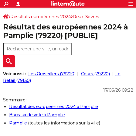
ACTUALITÉS
Connexion
S'inscrire
Résultats européennes 2024
Deux-Sèvres
Rechercher
Société
Education
Villes
Politique
Faits Divers
Monde
+
SPORT
Résultat des européennes 2024 à
Football
Cyclisme
Forum
Coupe du monde 2026
Tennis
Rugby
CULTURE
Pamplie (79220) [PUBLIE]
TNT
Cinéma
Musique
Programme TV
Streaming
Sorties cinéma
+
FINANCE
Impôts
Immobilier
Banque
Crédit
Retraite
Epargne
Risques naturels par ville
Assurance
AUTO
Réserver un essai
Berlines
Forum auto
Essais
Citadines
SUV
+
HIGH-TECH
Voir aussi :
Les Groseillers (79220)
Cours (79220)
Le
Meilleur smartphone
Ordinateurs
Guide high-tech
Mobiles
Internet
Jeux vidéo
+
Retail (79130)
BRICOLAGE
17/06/26 09:22
Aménagement intérieur
Cuisine
Jardinage
+
Forum
Extérieur
Salle de bains
Rangement
WEEK-END
Sommaire :
Escapades
Expositions
Week-end nature
Guides de France
Patrimoine
Musées
+
LIFESTYLE
Résultat des européennes 2024 à Pamplie
Bureaux de vote à Pamplie
Bien-être
Mode
+
Art de vivre
Loisirs
Modes de vie
SANTE
Pamplie
(toutes les informations sur la ville)
Guide de la santé
Médicaments
+
Alimentation
Maladies
Sommeil
VOYAGE