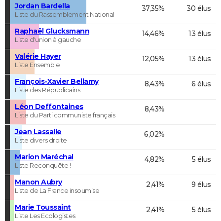
Jordan Bardella
37,35%
30 élus
Liste du Rassemblement National
Raphaël Glucksmann
14,46%
13 élus
Liste d'union à gauche
Valérie Hayer
12,05%
13 élus
Liste Ensemble
François-Xavier Bellamy
8,43%
6 élus
Liste des Républicains
Léon Deffontaines
8,43%
Liste du Parti communiste français
Jean Lassalle
6,02%
Liste divers droite
Marion Maréchal
4,82%
5 élus
Liste Reconquête !
Manon Aubry
2,41%
9 élus
Liste de La France insoumise
Marie Toussaint
2,41%
5 élus
Liste Les Ecologistes