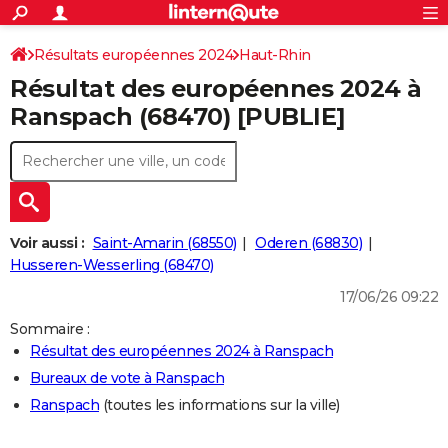
ACTUALITÉS
Connexion
S'inscrire
Résultats européennes 2024
Haut-Rhin
Rechercher
Société
Education
Villes
Politique
Faits Divers
Monde
+
SPORT
Résultat des européennes 2024 à
Football
Cyclisme
Forum
Coupe du monde 2026
Tennis
Rugby
CULTURE
Ranspach (68470) [PUBLIE]
TNT
Cinéma
Musique
Programme TV
Streaming
Sorties cinéma
+
FINANCE
Impôts
Immobilier
Banque
Crédit
Retraite
Epargne
Risques naturels par ville
Assurance
AUTO
Réserver un essai
Berlines
Forum auto
Essais
Citadines
SUV
+
HIGH-TECH
Voir aussi :
Saint-Amarin (68550)
Oderen (68830)
Meilleur smartphone
Ordinateurs
Guide high-tech
Mobiles
Internet
Jeux vidéo
+
Husseren-Wesserling (68470)
BRICOLAGE
17/06/26 09:22
Aménagement intérieur
Cuisine
Jardinage
+
Forum
Extérieur
Salle de bains
Rangement
WEEK-END
Sommaire :
Escapades
Expositions
Week-end nature
Guides de France
Patrimoine
Musées
+
LIFESTYLE
Résultat des européennes 2024 à Ranspach
Bureaux de vote à Ranspach
Bien-être
Mode
+
Art de vivre
Loisirs
Modes de vie
SANTE
Ranspach
(toutes les informations sur la ville)
Guide de la santé
Médicaments
+
Alimentation
Maladies
Sommeil
VOYAGE