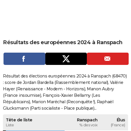
City break
Voyage de noces
Climat
Destinations
Voyage nature
Forum
+
PHOTO
GUIDES D'ACHAT
BONS PLANS
Résultats des européennes 2024 à Ranspach
CARTE DE VOEUX
Carte Bonne année
Carte Pâques
Carte de Noël
Carte Saint-Valentin
Carte d'anniversaire
DICTIONNAIRE
Biographies
Expressions
Dictionnaire
Citations
Proverbes
PROGRAMME TV
Résultat des élections européennes 2024 à Ranspach (68470)
COPAINS D'AVANT
: score de Jordan Bardella (Rassemblement national), Valérie
Hayer (Renaissance - Modem - Horizons), Manon Aubry
Se connecter
Collèges
Universités
Service militaire
S'inscrire
Lycées
Primaires
Entreprises
Avis de recherche
AVIS DE DÉCÈS
(France insoumise), François-Xavier Bellamy (Les
Républicains), Marion Maréchal (Reconquête !), Raphaël
FORUM
Glucksmann (Parti socialiste - Place publique)...
Lifestyle
Sport
Television
Cinema
Bricolage
Culture
Auto
Voyage
Tête de liste
Ranspach
Élus
Liste
% des voix
(France)