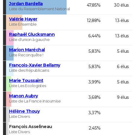
Jordan Bardella
47,85%
30 élus
Liste du Rassemblement National
Valérie Hayer
12,88%
13 élus
Liste Ensemble
Raphaël Glucksmann
6,44%
13 élus
Liste d'union à gauche
Marion Maréchal
5,83%
5 élus
Liste Reconquête !
François-Xavier Bellamy
5,83%
6 élus
Liste des Républicains
Marie Toussaint
3,99%
5 élus
Liste Les Ecologistes
Manon Aubry
3,68%
9 élus
Liste de La France insoumise
Hélène Thouy
3,37%
Liste Divers
François Asselineau
2,45%
Liste Divers