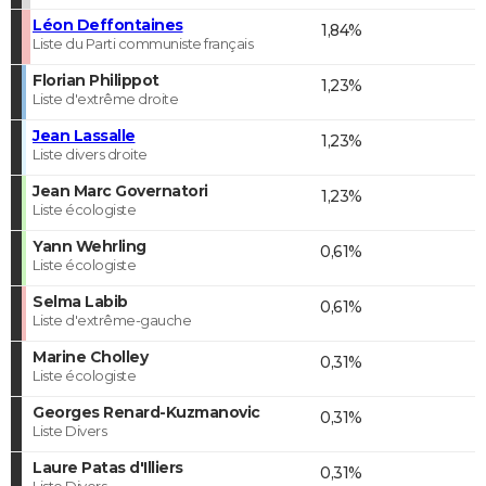
Léon Deffontaines
1,84%
Liste du Parti communiste français
Florian Philippot
1,23%
Liste d'extrême droite
Jean Lassalle
1,23%
Liste divers droite
Jean Marc Governatori
1,23%
Liste écologiste
Yann Wehrling
0,61%
Liste écologiste
Selma Labib
0,61%
Liste d'extrême-gauche
Marine Cholley
0,31%
Liste écologiste
Georges Renard-Kuzmanovic
0,31%
Liste Divers
Laure Patas d'Illiers
0,31%
Liste Divers