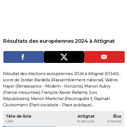
City break
Voyage de noces
Climat
Destinations
Voyage nature
Forum
+
PHOTO
GUIDES D'ACHAT
BONS PLANS
Résultats des européennes 2024 à Attignat
CARTE DE VOEUX
Carte Bonne année
Carte Pâques
Carte de Noël
Carte Saint-Valentin
Carte d'anniversaire
DICTIONNAIRE
Biographies
Expressions
Dictionnaire
Citations
Proverbes
PROGRAMME TV
Résultat des élections européennes 2024 à Attignat (01340) :
COPAINS D'AVANT
score de Jordan Bardella (Rassemblement national), Valérie
Hayer (Renaissance - Modem - Horizons), Manon Aubry
Se connecter
Collèges
Universités
Service militaire
S'inscrire
Lycées
Primaires
Entreprises
Avis de recherche
AVIS DE DÉCÈS
(France insoumise), François-Xavier Bellamy (Les
Républicains), Marion Maréchal (Reconquête !), Raphaël
FORUM
Glucksmann (Parti socialiste - Place publique)...
Lifestyle
Sport
Television
Cinema
Bricolage
Culture
Auto
Voyage
Tête de liste
Attignat
Élus
Liste
% des voix
(France)