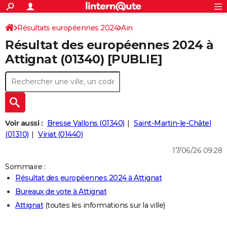
ACTUALITÉS
Connexion
S'inscrire
Résultats européennes 2024
Ain
Rechercher
Société
Education
Villes
Politique
Faits Divers
Monde
+
SPORT
Résultat des européennes 2024 à
Football
Cyclisme
Forum
Coupe du monde 2026
Tennis
Rugby
CULTURE
Attignat (01340) [PUBLIE]
TNT
Cinéma
Musique
Programme TV
Streaming
Sorties cinéma
+
FINANCE
Impôts
Immobilier
Banque
Crédit
Retraite
Epargne
Risques naturels par ville
Assurance
AUTO
Réserver un essai
Berlines
Forum auto
Essais
Citadines
SUV
+
HIGH-TECH
Voir aussi :
Bresse Vallons (01340)
Saint-Martin-le-Châtel
Meilleur smartphone
Ordinateurs
Guide high-tech
Mobiles
Internet
Jeux vidéo
+
(01310)
Viriat (01440)
BRICOLAGE
17/06/26 09:28
Aménagement intérieur
Cuisine
Jardinage
+
Forum
Extérieur
Salle de bains
Rangement
WEEK-END
Sommaire :
Escapades
Expositions
Week-end nature
Guides de France
Patrimoine
Musées
+
LIFESTYLE
Résultat des européennes 2024 à Attignat
Bureaux de vote à Attignat
Bien-être
Mode
+
Art de vivre
Loisirs
Modes de vie
SANTE
Attignat
(toutes les informations sur la ville)
Guide de la santé
Médicaments
+
Alimentation
Maladies
Sommeil
VOYAGE