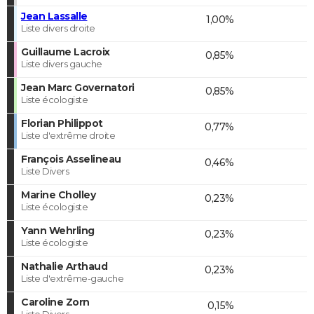
Jean Lassalle
1,00%
Liste divers droite
Guillaume Lacroix
0,85%
Liste divers gauche
Jean Marc Governatori
0,85%
Liste écologiste
Florian Philippot
0,77%
Liste d'extrême droite
François Asselineau
0,46%
Liste Divers
Marine Cholley
0,23%
Liste écologiste
Yann Wehrling
0,23%
Liste écologiste
Nathalie Arthaud
0,23%
Liste d'extrême-gauche
Caroline Zorn
0,15%
Liste Divers