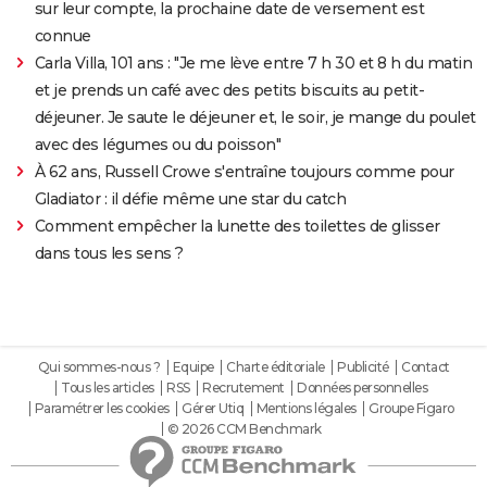
sur leur compte, la prochaine date de versement est
connue
Carla Villa, 101 ans : "Je me lève entre 7 h 30 et 8 h du matin
et je prends un café avec des petits biscuits au petit-
déjeuner. Je saute le déjeuner et, le soir, je mange du poulet
avec des légumes ou du poisson"
À 62 ans, Russell Crowe s'entraîne toujours comme pour
Gladiator : il défie même une star du catch
Comment empêcher la lunette des toilettes de glisser
dans tous les sens ?
Qui sommes-nous ?
Equipe
Charte éditoriale
Publicité
Contact
Tous les articles
RSS
Recrutement
Données personnelles
Paramétrer les cookies
Gérer Utiq
Mentions légales
Groupe Figaro
© 2026 CCM Benchmark