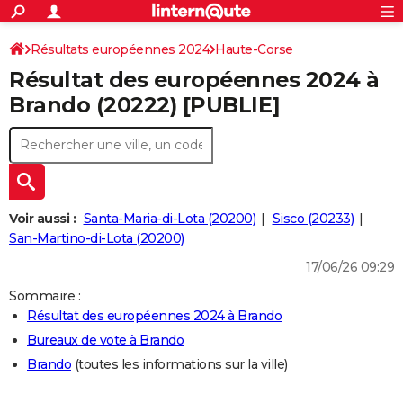
ACTUALITÉS
Connexion
S'inscrire
Résultats européennes 2024
Haute-Corse
Rechercher
Société
Education
Villes
Politique
Faits Divers
Monde
+
SPORT
Résultat des européennes 2024 à
Football
Cyclisme
Forum
Coupe du monde 2026
Tennis
Rugby
CULTURE
Brando (20222) [PUBLIE]
TNT
Cinéma
Musique
Programme TV
Streaming
Sorties cinéma
+
FINANCE
Impôts
Immobilier
Banque
Crédit
Retraite
Epargne
Risques naturels par ville
Assurance
AUTO
Réserver un essai
Berlines
Forum auto
Essais
Citadines
SUV
+
HIGH-TECH
Voir aussi :
Santa-Maria-di-Lota (20200)
Sisco (20233)
Meilleur smartphone
Ordinateurs
Guide high-tech
Mobiles
Internet
Jeux vidéo
+
San-Martino-di-Lota (20200)
BRICOLAGE
17/06/26 09:29
Aménagement intérieur
Cuisine
Jardinage
+
Forum
Extérieur
Salle de bains
Rangement
WEEK-END
Sommaire :
Escapades
Expositions
Week-end nature
Guides de France
Patrimoine
Musées
+
LIFESTYLE
Résultat des européennes 2024 à Brando
Bureaux de vote à Brando
Bien-être
Mode
+
Art de vivre
Loisirs
Modes de vie
SANTE
Brando
(toutes les informations sur la ville)
Guide de la santé
Médicaments
+
Alimentation
Maladies
Sommeil
VOYAGE