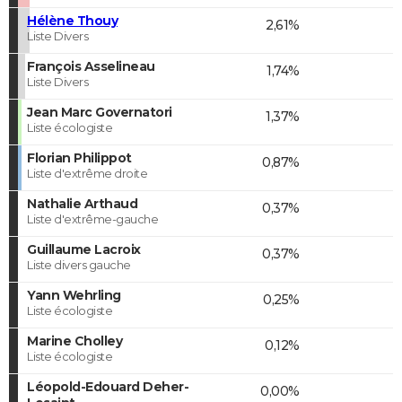
Hélène Thouy
2,61%
Liste Divers
François Asselineau
1,74%
Liste Divers
Jean Marc Governatori
1,37%
Liste écologiste
Florian Philippot
0,87%
Liste d'extrême droite
Nathalie Arthaud
0,37%
Liste d'extrême-gauche
Guillaume Lacroix
0,37%
Liste divers gauche
Yann Wehrling
0,25%
Liste écologiste
Marine Cholley
0,12%
Liste écologiste
Léopold-Edouard Deher-
0,00%