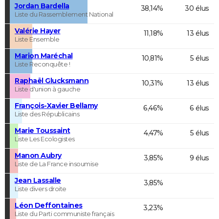
Jordan Bardella
38,14%
30 élus
Liste du Rassemblement National
Valérie Hayer
11,18%
13 élus
Liste Ensemble
Marion Maréchal
10,81%
5 élus
Liste Reconquête !
Raphaël Glucksmann
10,31%
13 élus
Liste d'union à gauche
François-Xavier Bellamy
6,46%
6 élus
Liste des Républicains
Marie Toussaint
4,47%
5 élus
Liste Les Ecologistes
Manon Aubry
3,85%
9 élus
Liste de La France insoumise
Jean Lassalle
3,85%
Liste divers droite
Léon Deffontaines
3,23%
Liste du Parti communiste français