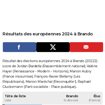
City break
Voyage de noces
Climat
Destinations
Voyage nature
Forum
+
PHOTO
GUIDES D'ACHAT
BONS PLANS
Résultats des européennes 2024 à Brando
CARTE DE VOEUX
Carte Bonne année
Carte Pâques
Carte de Noël
Carte Saint-Valentin
Carte d'anniversaire
DICTIONNAIRE
Biographies
Expressions
Dictionnaire
Citations
Proverbes
PROGRAMME TV
Résultat des élections européennes 2024 à Brando (20222) :
COPAINS D'AVANT
score de Jordan Bardella (Rassemblement national), Valérie
Hayer (Renaissance - Modem - Horizons), Manon Aubry
Se connecter
Collèges
Universités
Service militaire
S'inscrire
Lycées
Primaires
Entreprises
Avis de recherche
AVIS DE DÉCÈS
(France insoumise), François-Xavier Bellamy (Les
Républicains), Marion Maréchal (Reconquête !), Raphaël
FORUM
Glucksmann (Parti socialiste - Place publique)...
Lifestyle
Sport
Television
Cinema
Bricolage
Culture
Auto
Voyage
Tête de liste
Brando
Élus
Liste
% des voix
(France)