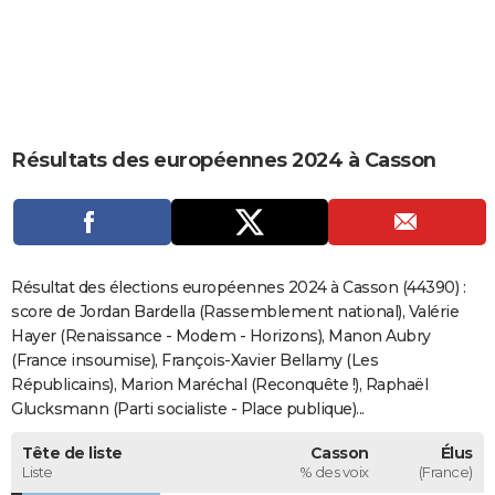
City break
Voyage de noces
Climat
Destinations
Voyage nature
Forum
+
PHOTO
GUIDES D'ACHAT
BONS PLANS
Résultats des européennes 2024 à Casson
CARTE DE VOEUX
Carte Bonne année
Carte Pâques
Carte de Noël
Carte Saint-Valentin
Carte d'anniversaire
DICTIONNAIRE
Biographies
Expressions
Dictionnaire
Citations
Proverbes
PROGRAMME TV
Résultat des élections européennes 2024 à Casson (44390) :
COPAINS D'AVANT
score de Jordan Bardella (Rassemblement national), Valérie
Hayer (Renaissance - Modem - Horizons), Manon Aubry
Se connecter
Collèges
Universités
Service militaire
S'inscrire
Lycées
Primaires
Entreprises
Avis de recherche
AVIS DE DÉCÈS
(France insoumise), François-Xavier Bellamy (Les
Républicains), Marion Maréchal (Reconquête !), Raphaël
FORUM
Glucksmann (Parti socialiste - Place publique)...
Lifestyle
Sport
Television
Cinema
Bricolage
Culture
Auto
Voyage
Tête de liste
Casson
Élus
Liste
% des voix
(France)