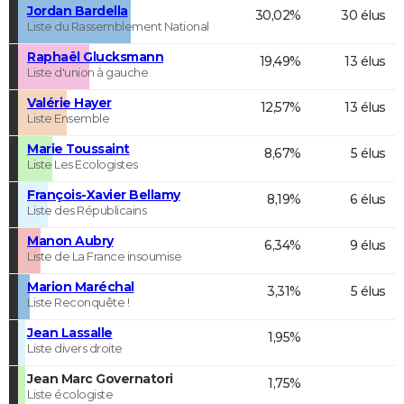
Jordan Bardella
30,02%
30 élus
Liste du Rassemblement National
Raphaël Glucksmann
19,49%
13 élus
Liste d'union à gauche
Valérie Hayer
12,57%
13 élus
Liste Ensemble
Marie Toussaint
8,67%
5 élus
Liste Les Ecologistes
François-Xavier Bellamy
8,19%
6 élus
Liste des Républicains
Manon Aubry
6,34%
9 élus
Liste de La France insoumise
Marion Maréchal
3,31%
5 élus
Liste Reconquête !
Jean Lassalle
1,95%
Liste divers droite
Jean Marc Governatori
1,75%
Liste écologiste