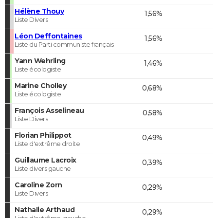
Hélène Thouy
1,56%
Liste Divers
Léon Deffontaines
1,56%
Liste du Parti communiste français
Yann Wehrling
1,46%
Liste écologiste
Marine Cholley
0,68%
Liste écologiste
François Asselineau
0,58%
Liste Divers
Florian Philippot
0,49%
Liste d'extrême droite
Guillaume Lacroix
0,39%
Liste divers gauche
Caroline Zorn
0,29%
Liste Divers
Nathalie Arthaud
0,29%
Liste d'extrême-gauche