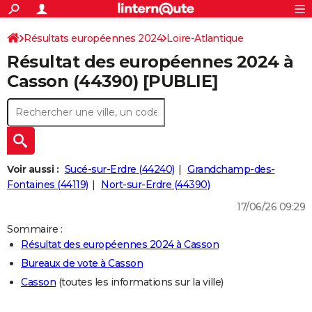
ACTUALITÉS
Connexion
S'inscrire
Résultats européennes 2024
Loire-Atlantique
Rechercher
Société
Education
Villes
Politique
Faits Divers
Monde
+
SPORT
Résultat des européennes 2024 à
Football
Cyclisme
Forum
Coupe du monde 2026
Tennis
Rugby
CULTURE
Casson (44390) [PUBLIE]
TNT
Cinéma
Musique
Programme TV
Streaming
Sorties cinéma
+
FINANCE
Impôts
Immobilier
Banque
Crédit
Retraite
Epargne
Risques naturels par ville
Assurance
AUTO
Réserver un essai
Berlines
Forum auto
Essais
Citadines
SUV
+
HIGH-TECH
Voir aussi :
Sucé-sur-Erdre (44240)
Grandchamp-des-
Meilleur smartphone
Ordinateurs
Guide high-tech
Mobiles
Internet
Jeux vidéo
+
Fontaines (44119)
Nort-sur-Erdre (44390)
BRICOLAGE
17/06/26 09:29
Aménagement intérieur
Cuisine
Jardinage
+
Forum
Extérieur
Salle de bains
Rangement
WEEK-END
Sommaire :
Escapades
Expositions
Week-end nature
Guides de France
Patrimoine
Musées
+
LIFESTYLE
Résultat des européennes 2024 à Casson
Bureaux de vote à Casson
Bien-être
Mode
+
Art de vivre
Loisirs
Modes de vie
SANTE
Casson
(toutes les informations sur la ville)
Guide de la santé
Médicaments
+
Alimentation
Maladies
Sommeil
VOYAGE