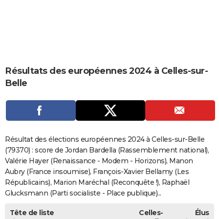
City break
Voyage de noces
Climat
Destinations
Voyage nature
Forum
+
PHOTO
GUIDES D'ACHAT
BONS PLANS
Résultats des européennes 2024 à Celles-sur-
CARTE DE VOEUX
Belle
Carte Bonne année
Carte Pâques
Carte de Noël
Carte Saint-Valentin
Carte d'anniversaire
DICTIONNAIRE
Biographies
Expressions
Dictionnaire
Citations
Proverbes
PROGRAMME TV
COPAINS D'AVANT
Résultat des élections européennes 2024 à Celles-sur-Belle
Se connecter
Collèges
Universités
Service militaire
S'inscrire
Lycées
Primaires
Entreprises
Avis de recherche
(79370) : score de Jordan Bardella (Rassemblement national),
AVIS DE DÉCÈS
Valérie Hayer (Renaissance - Modem - Horizons), Manon
FORUM
Aubry (France insoumise), François-Xavier Bellamy (Les
Républicains), Marion Maréchal (Reconquête !), Raphaël
Lifestyle
Sport
Television
Cinema
Bricolage
Culture
Auto
Voyage
Glucksmann (Parti socialiste - Place publique)...
Tête de liste
Celles-
Élus