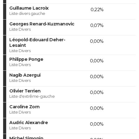
Guillaume Lacroix
0,22%
Liste divers gauche
Georges Renard-Kuzmanovic
0,07%
Liste Divers
Léopold-Edouard Deher-
0,00%
Lesaint
Liste Divers
Philippe Ponge
0,00%
Liste Divers
Nagib Azergui
0,00%
Liste Divers
Olivier Terrien
0,00%
Liste d'extrême-gauche
Caroline Zorn
0,00%
Liste Divers
Audric Alexandre
0,00%
Liste Divers
Michel Simonin