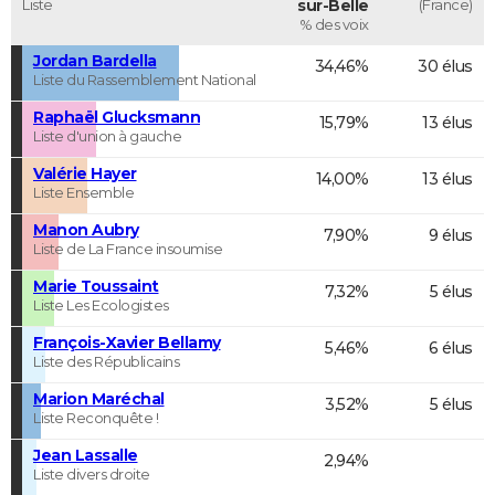
Liste
sur-Belle
(France)
% des voix
Jordan Bardella
34,46%
30 élus
Liste du Rassemblement National
Raphaël Glucksmann
15,79%
13 élus
Liste d'union à gauche
Valérie Hayer
14,00%
13 élus
Liste Ensemble
Manon Aubry
7,90%
9 élus
Liste de La France insoumise
Marie Toussaint
7,32%
5 élus
Liste Les Ecologistes
François-Xavier Bellamy
5,46%
6 élus
Liste des Républicains
Marion Maréchal
3,52%
5 élus
Liste Reconquête !
Jean Lassalle
2,94%
Liste divers droite