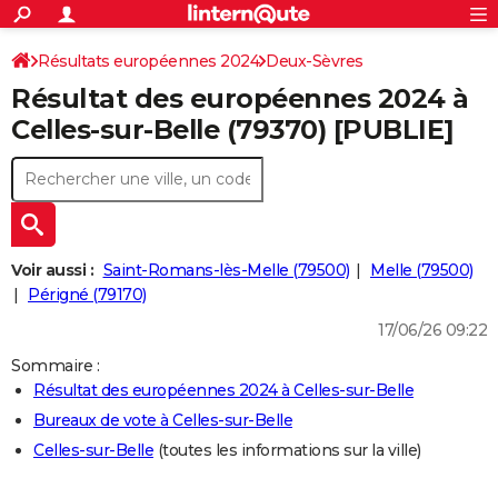
ACTUALITÉS
Connexion
S'inscrire
Résultats européennes 2024
Deux-Sèvres
Rechercher
Société
Education
Villes
Politique
Faits Divers
Monde
+
SPORT
Résultat des européennes 2024 à
Football
Cyclisme
Forum
Coupe du monde 2026
Tennis
Rugby
CULTURE
Celles-sur-Belle (79370) [PUBLIE]
TNT
Cinéma
Musique
Programme TV
Streaming
Sorties cinéma
+
FINANCE
Impôts
Immobilier
Banque
Crédit
Retraite
Epargne
Risques naturels par ville
Assurance
AUTO
Réserver un essai
Berlines
Forum auto
Essais
Citadines
SUV
+
HIGH-TECH
Voir aussi :
Saint-Romans-lès-Melle (79500)
Melle (79500)
Meilleur smartphone
Ordinateurs
Guide high-tech
Mobiles
Internet
Jeux vidéo
+
Périgné (79170)
BRICOLAGE
17/06/26 09:22
Aménagement intérieur
Cuisine
Jardinage
+
Forum
Extérieur
Salle de bains
Rangement
WEEK-END
Sommaire :
Escapades
Expositions
Week-end nature
Guides de France
Patrimoine
Musées
+
LIFESTYLE
Résultat des européennes 2024 à Celles-sur-Belle
Bureaux de vote à Celles-sur-Belle
Bien-être
Mode
+
Art de vivre
Loisirs
Modes de vie
SANTE
Celles-sur-Belle
(toutes les informations sur la ville)
Guide de la santé
Médicaments
+
Alimentation
Maladies
Sommeil
VOYAGE