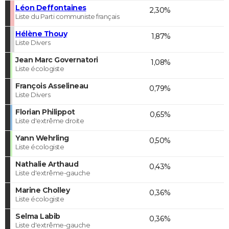
Léon Deffontaines
2,30%
Liste du Parti communiste français
Hélène Thouy
1,87%
Liste Divers
Jean Marc Governatori
1,08%
Liste écologiste
François Asselineau
0,79%
Liste Divers
Florian Philippot
0,65%
Liste d'extrême droite
Yann Wehrling
0,50%
Liste écologiste
Nathalie Arthaud
0,43%
Liste d'extrême-gauche
Marine Cholley
0,36%
Liste écologiste
Selma Labib
0,36%
Liste d'extrême-gauche